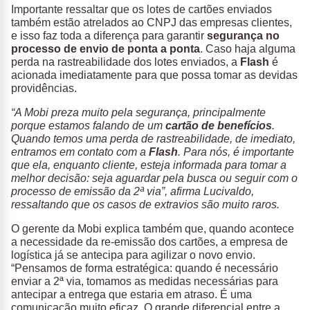
Importante ressaltar que os lotes de cartões enviados
também estão atrelados ao CNPJ das empresas clientes,
e isso faz toda a diferença para garantir
segurança no
processo de envio de ponta a ponta
. Caso haja alguma
perda na rastreabilidade dos lotes enviados, a
Flash
é
acionada imediatamente para que possa tomar as devidas
providências.
“A Mobi preza muito pela segurança, principalmente
porque estamos falando de um
cartão de benefícios
.
Quando temos uma perda de rastreabilidade, de imediato,
entramos em contato com a
Flash
. Para nós, é importante
que ela, enquanto cliente, esteja informada para tomar a
melhor decisão: seja aguardar pela busca ou seguir com o
processo de emissão da 2ª via”, afirma Lucivaldo,
ressaltando que os casos de extravios são muito raros.
O gerente da Mobi explica também que, quando acontece
a necessidade da re-emissão dos cartões, a empresa de
logística já se antecipa para agilizar o novo envio.
“Pensamos de forma estratégica: quando é necessário
enviar a 2ª via, tomamos as medidas necessárias para
antecipar a entrega que estaria em atraso. É uma
comunicação muito eficaz. O grande diferencial entre a