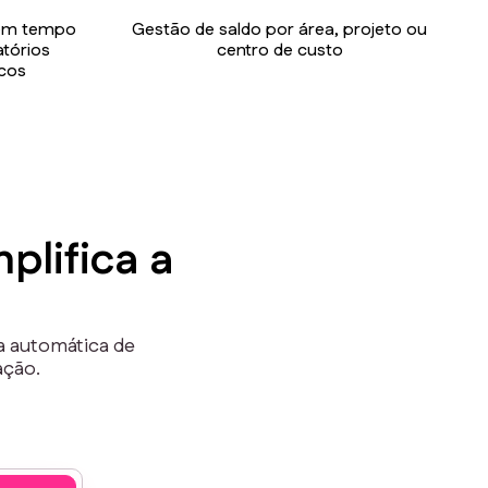
e em tempo
Gestão de saldo por área, projeto ou
atórios
centro de custo
icos
plifica a
a automática de
ação.