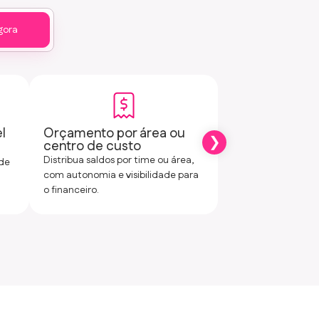
gora
l
Orçamento por área ou
Projetos, even
centro de custo
iniciativas
Distribua saldos por time ou área,
Agrupe gastos por 
de
com autonomia e visibilidade para
acompanhar custo
o financeiro.
planejado e realiza