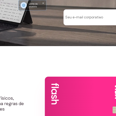
ísicos,
na regras de
ões