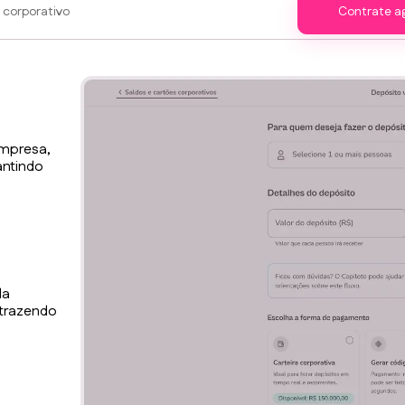
Contrate a
e
empresa,
antindo
da
 trazendo