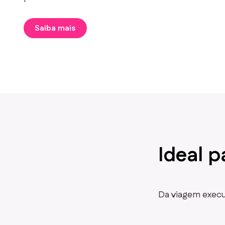
Saiba mais
Ideal p
Da viagem execut