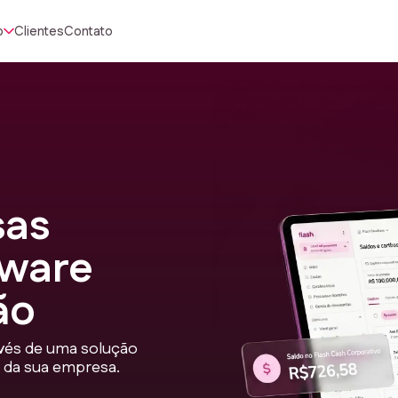
o
Clientes
Contato
sas
tware
ão
avés de uma solução
ra da sua empresa.