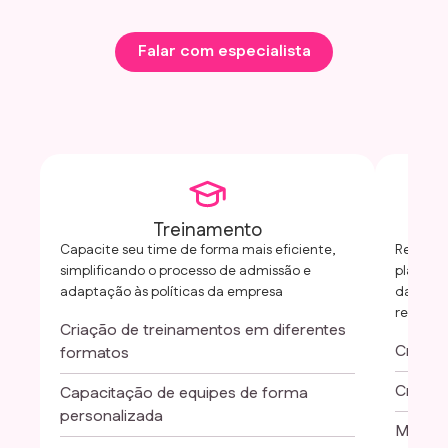
Falar com especialista
Treinamento
Capacite seu time de forma mais eficiente,
Realize
simplificando o processo de admissão e
planos d
adaptação às políticas da empresa
dados p
recomp
Criação de treinamentos em diferentes
Criaçã
formatos
Criaçã
Capacitação de equipes de forma
personalizada
Modelo