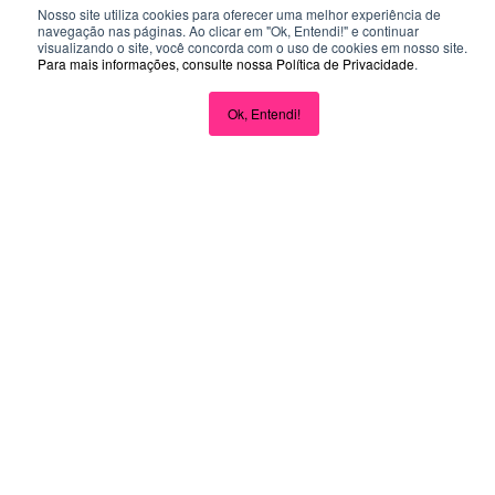
CASES DE SUCESSO
Nosso site utiliza cookies para oferecer uma melhor experiência de
navegação nas páginas. Ao clicar em "Ok, Entendi!" e continuar
Junte-se às
visualizando o site, você concorda com o uso de cookies em nosso site.
Para mais informações, consulte nossa
Política de Privacidade
.
empresas que
Ok, Entendi!
preferem a Flash
Clique aqui e fale com um vendedor
ZestZing
Razor Computadores
A implementação foi
simples e a plataforma
funciona perfeitamente.