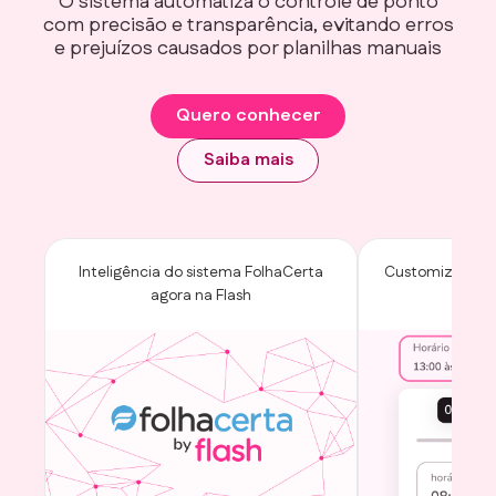
O sistema automatiza o controle de ponto
com precisão e transparência, evitando erros
e prejuízos causados por planilhas manuais
Quero conhecer
Saiba mais
Inteligência do sistema FolhaCerta
Customização d
agora na Flash
de 