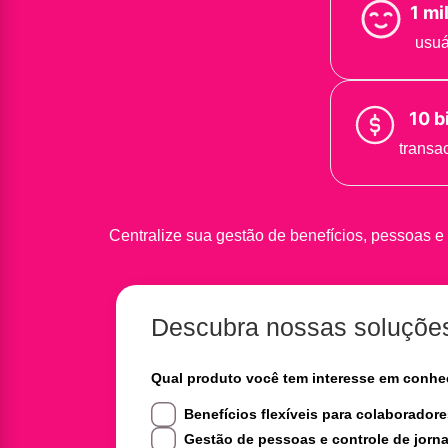
1 mi
usuá
10 b
transa
Centralize sua gestão de benefícios, pessoas e
Descubra nossas soluçõe
Qual produto você tem interesse em conhe
Benefícios flexíveis para colaborador
Gestão de pessoas e controle de jorn