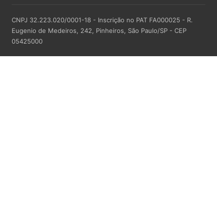
CNPJ 32.223.020/0001-18 - Inscrição no PAT FA000025 - R.
Eugenio de Medeiros, 242, Pinheiros, São Paulo/SP - CEP
05425000