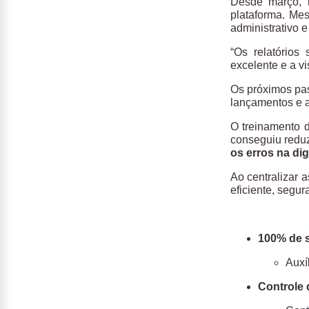
Desde março, 
plataforma. Me
administrativo 
“Os relatórios
excelente e a v
Os próximos pa
lançamentos e a
O treinamento 
conseguiu reduz
os erros na di
Ao centralizar 
eficiente, segura
100% de 
Auxí
Controle 