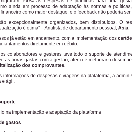
migraram 100% as despesas de planilhas para uma gestão 
smo ainda em processo de adaptação às normas e políticas
e financeiro como maior destaque, e o feedback não poderia ser
 são excepcionalmente organizados, bem distribuídos. O re
isualização é ótima” – Analista de departamento pessoal,
Asja
.
ssos já estão em andamento, com a implementação dos
cartõe
diantamentos diretamente em débito.
dos colaboradores e gestores teve todo o suporte de atendi
ir as horas gastas com a gestão, além de melhorar o desempe
gitalização dos comprovantes
.
as informações de despesas e viagens na plataforma, a admini
 e ágil.
suporte
lio na implementação e adaptação da plataforma
de gastos