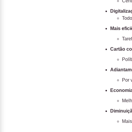
Cent
Digitaliz
Todo
Mais efici
Tare
Cartão co
Polí
Adiantam
Por 
Economia 
Melh
Diminuiçã
Mais