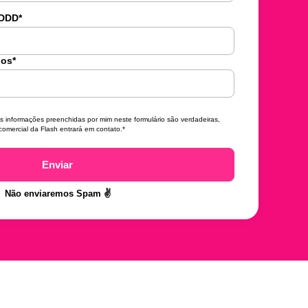
 DDD
*
ios
*
s informações preenchidas por mim neste formulário são verdadeiras,
comercial da Flash entrará em contato.
*
Enviar
Não enviaremos Spam ✌️