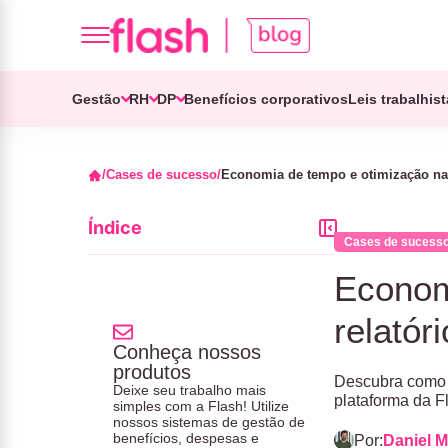
Gestão
RH
DP
Benefícios corporativos
Leis trabalhis
Cases de sucesso
Economia de tempo e otimização na 
Índice
Cases de sucess
Econom
relatór
Conheça nossos
produtos
Descubra como a
Deixe seu trabalho mais
plataforma da F
simples com a Flash! Utilize
nossos sistemas de gestão de
benefícios, despesas e
Por:
Daniel M