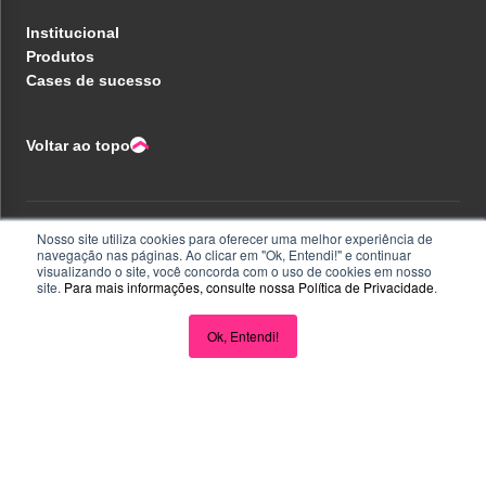
Institucional
Produtos
Cases de sucesso
Voltar ao topo
Política de privacidade
Nosso site utiliza cookies para oferecer uma melhor experiência de
Central de ajuda
navegação nas páginas. Ao clicar em "Ok, Entendi!" e continuar
Liberdade e Privacidade
visualizando o site, você concorda com o uso de cookies em nosso
Seja parceiro
site.
Para mais informações, consulte nossa
Política de Privacidade
.
Perguntas e Respostas
Acompanhe nas redes
Ok, Entendi!
CNPJ 32.223.020/0001-18 - Inscrição no PAT FA000025 - R.
Eugenio de Medeiros, 242, Pinheiros, São Paulo/SP - CEP
05425000