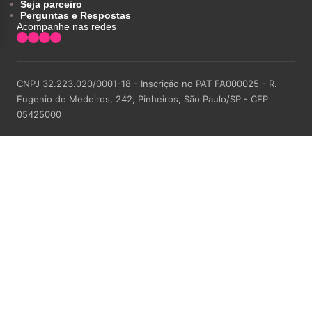
Seja parceiro
Perguntas e Respostas
Acompanhe nas redes
CNPJ 32.223.020/0001-18 - Inscrição no PAT FA000025 - R.
Eugenio de Medeiros, 242, Pinheiros, São Paulo/SP - CEP
05425000