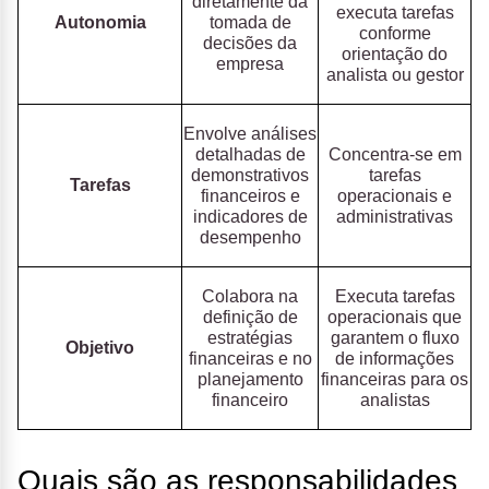
diretamente da
executa tarefas
Autonomia
tomada de
conforme
decisões da
orientação do
empresa
analista ou gestor
Envolve análises
detalhadas de
Concentra-se em
demonstrativos
tarefas
Tarefas
financeiros e
operacionais e
indicadores de
administrativas
desempenho
Colabora na
Executa tarefas
definição de
operacionais que
estratégias
garantem o fluxo
Objetivo
financeiras e no
de informações
planejamento
financeiras para os
financeiro
analistas
Quais são as responsabilidades