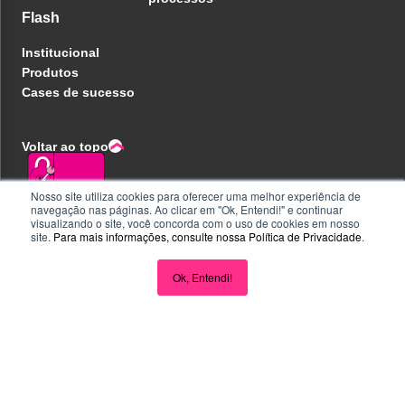
Flash
Institucional
Produtos
Cases de sucesso
Voltar ao topo
Nosso site utiliza cookies para oferecer uma melhor experiência de
navegação nas páginas. Ao clicar em "Ok, Entendi!" e continuar
Política de privacidade
visualizando o site, você concorda com o uso de cookies em nosso
Central de ajuda
site.
Para mais informações, consulte nossa
Política de Privacidade
.
Liberdade e Privacidade
Seja parceiro
Perguntas e Respostas
Ok, Entendi!
Acompanhe nas redes
CNPJ 32.223.020/0001-18 - Inscrição no PAT FA000025 - R.
Eugenio de Medeiros, 242, Pinheiros, São Paulo/SP - CEP
05425000