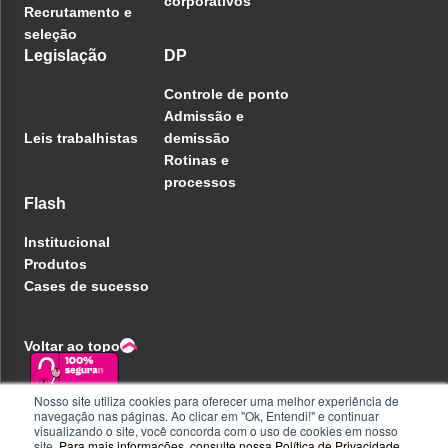
corporativos
Recrutamento e
seleção
Legislação
DP
Controle de ponto
Admissão e
Leis trabalhistas
demissão
Rotinas e
processos
Flash
Institucional
Produtos
Cases de sucesso
Voltar ao topo
Nosso site utiliza cookies para oferecer uma melhor experiência de
navegação nas páginas. Ao clicar em "Ok, Entendi!" e continuar
Política de privacidade
visualizando o site, você concorda com o uso de cookies em nosso
Central de ajuda
site.
Para mais informações, consulte nossa
Política de Privacidade
.