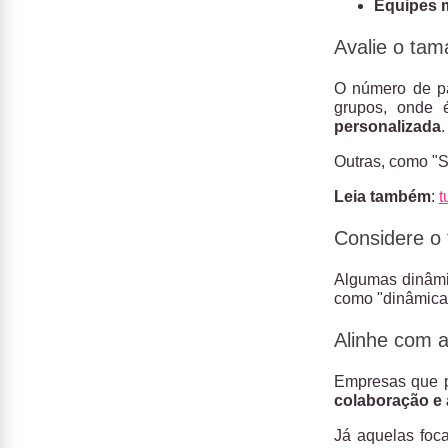
Equipes m
Avalie o ta
O número de pa
grupos, onde 
personalizada
.
Outras, como "S
Leia também
:
t
Considere o 
Algumas dinâmic
como "dinâmica 
Alinhe com a
Empresas que 
colaboração e a
Já aquelas foc