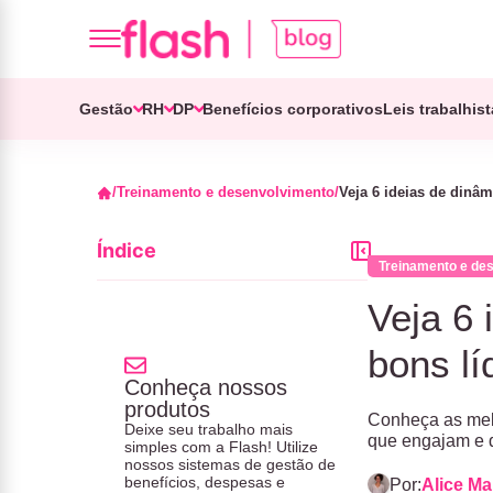
Gestão
RH
DP
Benefícios corporativos
Leis trabalhis
Treinamento e desenvolvimento
Veja 6 ideias de dinâm
Índice
Treinamento e de
Veja 6 
bons lí
Conheça nossos
produtos
Conheça as melh
Deixe seu trabalho mais
que engajam e 
simples com a Flash! Utilize
nossos sistemas de gestão de
benefícios, despesas e
Por:
Alice M