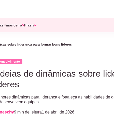
tas
Financeiro
Flash
icas sobre liderança para formar bons líderes
senvolvimento
ideias de dinâmicas sobre li
deres
ores dinâmicas para liderança e fortaleça as habilidades de 
desenvolvem equipes.
aneschy
9 min de leitura
1 de abril de 2026