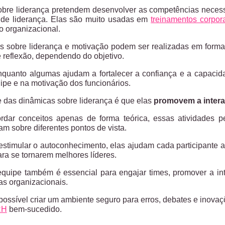
obre liderança pretendem desenvolver as competências neces
 de liderança. Elas são muito usadas em
treinamentos corpora
 organizacional.
es sobre liderança e motivação podem ser realizadas em form
e reflexão, dependendo do objetivo.
quanto algumas ajudam a fortalecer a confiança e a capacida
ipe e na motivação dos funcionários.
 das dinâmicas sobre liderança é que elas
promovem a intera
dar conceitos apenas de forma teórica, essas atividades p
tam sobre diferentes pontos de vista.
estimular o autoconhecimento, elas ajudam cada participante 
ra se tornarem melhores líderes.
quipe também é essencial para engajar times, promover a int
as organizacionais.
possível criar um ambiente seguro para erros, debates e inovaç
RH
bem-sucedido.