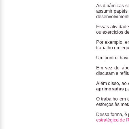
As dinâmicas s
assumir papéis
desenvolvimento
Essas atividad
ou exercícios d
Por exemplo, en
trabalho em equ
Um ponto-chave
Em vez de abor
discutam e refli
Além disso, ao 
aprimoradas
pa
O trabalho em e
esforços às met
Dessa forma, é 
estratégico de 