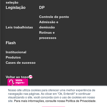
seleção
Legislação
DP
Controle de ponto
Admissão e
Leis trabalhistas
demissão
Rotinas e
processos
Flash
Institucional
Produtos
Cases de sucesso
Voltar ao topo
Nosso site utiliza cookies para oferecer uma melhor experiência de
navegação nas páginas. Ao clicar em "Ok, Entendi!" e continuar
Política de privacidade
visualizando o site, você concorda com o uso de cookies em nosso
Central de ajuda
site.
Para mais informações, consulte nossa
Política de Privacidade
.
Liberdade e Privacidade