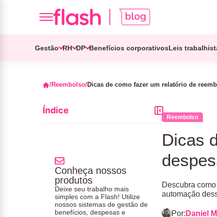
Gestão
RH
DP
Benefícios corporativos
Leis trabalhis
Reembolso
Dicas de como fazer um relatório de reemb
Índice
Reembolso
Dicas d
despesa
Conheça nossos
produtos
Descubra como f
Deixe seu trabalho mais
automação dess
simples com a Flash! Utilize
nossos sistemas de gestão de
benefícios, despesas e
Por:
Daniel M