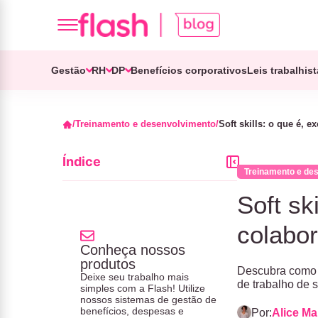
Gestão
RH
DP
Benefícios corporativos
Leis trabalhis
Treinamento e desenvolvimento
Soft skills: o que é,
Índice
Treinamento e de
Soft sk
colabor
Conheça nossos
produtos
Descubra como o
Deixe seu trabalho mais
de trabalho de 
simples com a Flash! Utilize
nossos sistemas de gestão de
benefícios, despesas e
Por:
Alice M