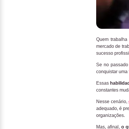
Quem trabalh
mercado de tra
sucesso profissi
Se no passad
conquistar uma 
Essas
habilid
constantes muda
Nesse cenário,
adequado, é pre
organizações.
Mas, afinal,
o q