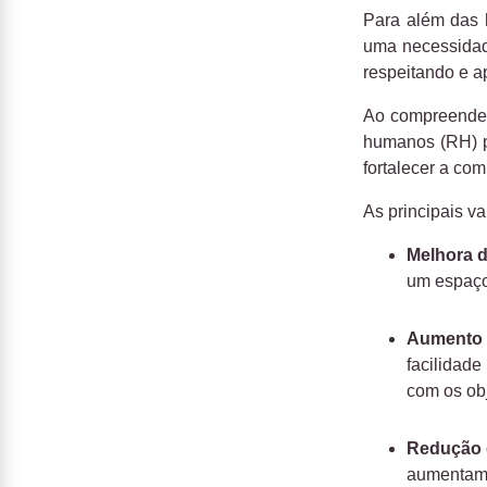
Para além das h
uma necessidad
respeitando e a
Ao compreend
humanos (RH) po
fortalecer a co
As principais va
Melhora 
um espaço
Aumento 
facilidade
com os obj
Redução
aumentam 