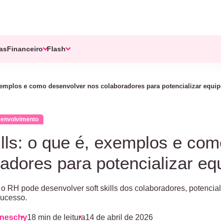
tas
Financeiro
Flash
 exemplos e como desenvolver nos colaboradores para potencializar equi
senvolvimento
ills: o que é, exemplos e co
adores para potencializar eq
 RH pode desenvolver soft skills dos colaboradores, potencia
sucesso.
aneschy
18 min de leitura
14 de abril de 2026