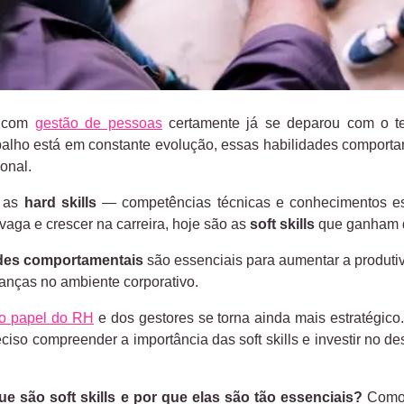
a com
gestão de pessoas
certamente já se deparou com o t
balho está em constante evolução, essas habilidades comport
onal.
o as
hard skills
— competências técnicas e conhecimentos esp
vaga e crescer na carreira, hoje são as
soft skills
que ganham 
ades comportamentais
são essenciais para aumentar a produti
nças no ambiente corporativo.
o papel do RH
e dos gestores se torna ainda mais estratégico.
ciso compreender a importância das soft skills e investir no 
ue são soft skills e por que elas são tão essenciais?
Como 