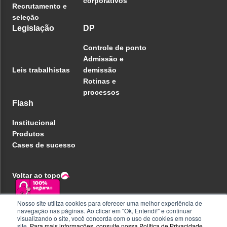
corporativos
Recrutamento e
seleção
Legislação
DP
Controle de ponto
Admissão e
Leis trabalhistas
demissão
Rotinas e
processos
Flash
Institucional
Produtos
Cases de sucesso
Voltar ao topo
Nosso site utiliza cookies para oferecer uma melhor experiência de
navegação nas páginas. Ao clicar em "Ok, Entendi!" e continuar
Política de privacidade
visualizando o site, você concorda com o uso de cookies em nosso
Central de ajuda
site.
Para mais informações, consulte nossa
Política de Privacidade
.