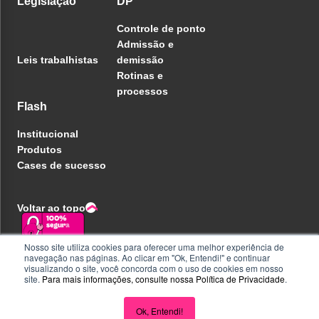
Legislação
DP
Controle de ponto
Admissão e
Leis trabalhistas
demissão
Rotinas e
processos
Flash
Institucional
Produtos
Cases de sucesso
Voltar ao topo
Nosso site utiliza cookies para oferecer uma melhor experiência de
navegação nas páginas. Ao clicar em "Ok, Entendi!" e continuar
Política de privacidade
visualizando o site, você concorda com o uso de cookies em nosso
Central de ajuda
site.
Para mais informações, consulte nossa
Política de Privacidade
.
Liberdade e Privacidade
Seja parceiro
Perguntas e Respostas
Ok, Entendi!