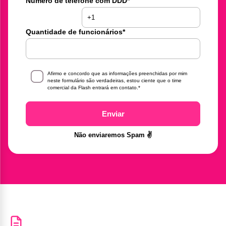
Número de telefone com DDD
*
Quantidade de funcionários
*
Afirmo e concordo que as informações preenchidas por mim
neste formulário são verdadeiras, estou ciente que o time
comercial da Flash entrará em contato.
*
Enviar
Não enviaremos Spam ✌️