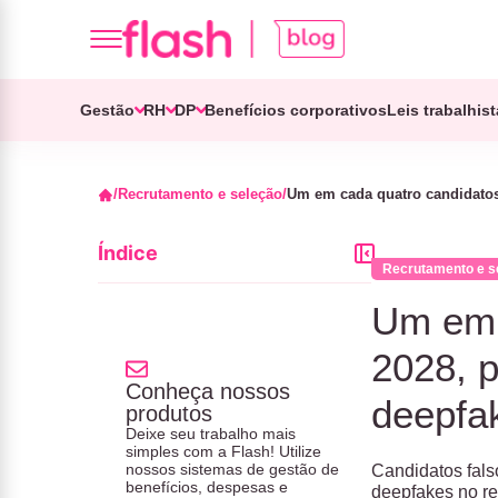
Gestão
RH
DP
Benefícios corporativos
Leis trabalhis
Recrutamento e seleção
Um em cada quatro candidatos 
Índice
Recrutamento e s
Um em c
2028, p
Conheça nossos
deepfa
produtos
Deixe seu trabalho mais
simples com a Flash! Utilize
nossos sistemas de gestão de
Candidatos falso
benefícios, despesas e
deepfakes no re