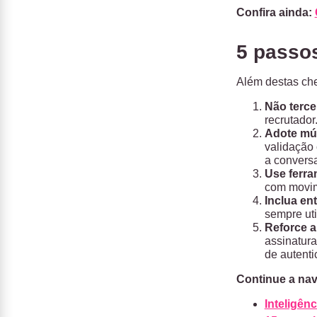
Confira ainda:
5 passos
Além destas che
Não terce
recrutador
Adote múl
validação 
a conversa
Use ferr
com movime
Inclua ent
sempre uti
Reforce 
assinatura
de autenti
Continue a nav
Inteligênc