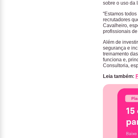
sobre o uso da 
“Estamos todos
recrutadores qu
Cavalheiro, esp
profissionais d
Além de investi
segurança e ince
treinamento das
funciona e, pri
Consultoria, es
Leia também:
P