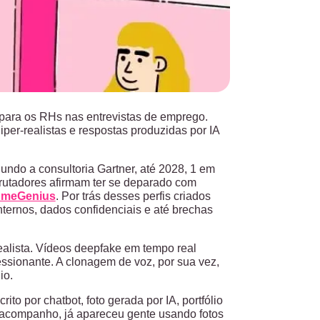
 para os RHs nas entrevistas de emprego.
per-realistas e respostas produzidas por IA
undo a consultoria Gartner, até 2028, 1 em
crutadores afirmam ter se deparado com
umeGenius
. Por trás desses perfis criados
nternos, dados confidenciais e até brechas
realista. Vídeos deepfake em tempo real
ssionante. A clonagem de voz, por sua vez,
io.
ito por chatbot, foto gerada por IA, portfólio
e acompanho, já apareceu gente usando fotos