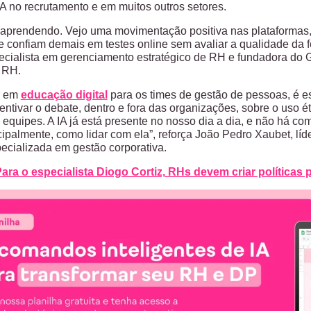
IA no recrutamento e em muitos outros setores.
 aprendendo. Vejo uma movimentação positiva nas plataformas
e confiam demais em testes online sem avaliar a qualidade da f
ecialista em gerenciamento estratégico de RH e fundadora do 
e RH.
r em
educação digital
para os times de gestão de pessoas, é ess
ntivar o debate, dentro e fora das organizações, sobre o uso ét
 equipes. A IA já está presente no nosso dia a dia, e não há co
ncipalmente, como lidar com ela”, reforça João Pedro Xaubet, l
pecializada em gestão corporativa.
ara o especialista Diogo Cortiz, RHs devem criar políticas