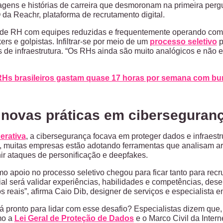
gens e histórias de carreira que desmoronam na primeira pergu
da Reachr, plataforma de recrutamento digital.
de RH com equipes reduzidas e frequentemente operando com 
ers e golpistas. Infiltrar-se por meio de um
processo seletivo
p
s de infraestrutura. “Os RHs ainda são muito analógicos e não 
Hs brasileiros gastam quase 17 horas por semana com bur
 novas práticas em ciberseguran
erativa
, a cibersegurança focava em proteger dados e infraestr
, muitas empresas estão adotando ferramentas que analisam a
nir ataques de personificação e deepfakes.
mo apoio no processo seletivo chegou para ficar tanto para rec
cial será validar experiências, habilidades e competências, de
s reais”, afirma Caio Dib, designer de serviços e especialista 
tá pronto para lidar com esse desafio? Especialistas dizem qu
mo a
Lei Geral de Proteção de Dados
e o Marco Civil da Intern