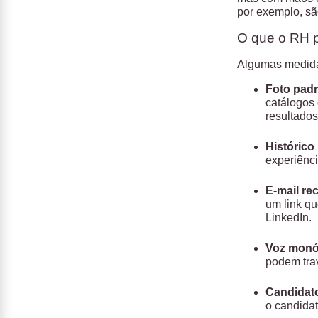
por exemplo, sã
O que o RH p
Algumas medidas
Foto pad
catálogos
resultados
Histórico 
experiênci
E-mail re
um link qu
LinkedIn.
Voz monó
podem tra
Candidato
o candida