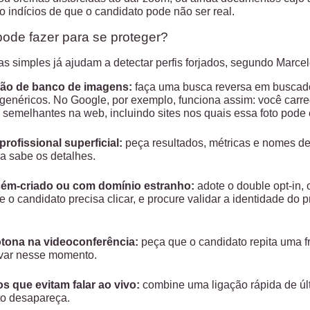
o indícios de que o candidato pode não ser real.
ode fazer para se proteger?
 simples já ajudam a detectar perfis forjados, segundo Marcel
rão de banco de imagens:
faça uma busca reversa em buscado
 genéricos. No Google, por exemplo, funciona assim: você car
 semelhantes na web, incluindo sites nos quais essa foto pode
profissional superficial:
peça resultados, métricas e nomes d
a sabe os detalhes.
cém-criado ou com domínio estranho:
adote o double opt-in,
e o candidato precisa clicar, e procure validar a identidade do 
tona na videoconferência:
peça que o candidato repita uma f
var nesse momento.
s que evitam falar ao vivo:
combine uma ligação rápida de úl
to desapareça.