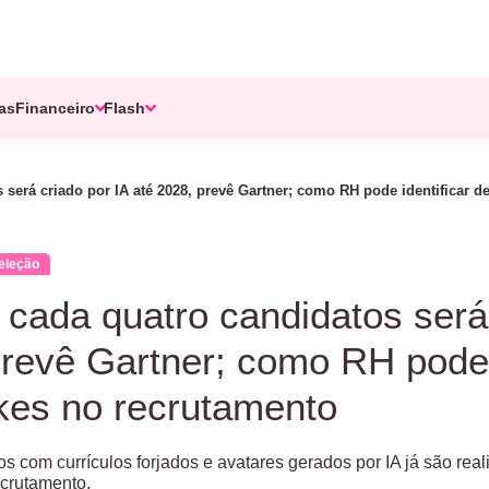
tas
Financeiro
Flash
será criado por IA até 2028, prevê Gartner; como RH pode identificar d
eleção
ada quatro candidatos será 
revê Gartner; como RH pode i
kes no recrutamento
s com currículos forjados e avatares gerados por IA já são reali
crutamento.