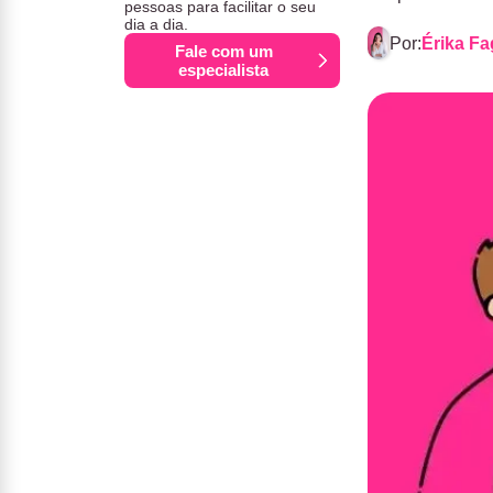
pessoas para facilitar o seu
dia a dia.
Por:
Érika F
Fale com um
especialista