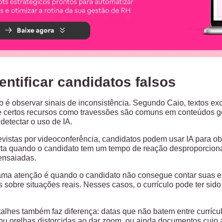
ntificar candidatos falsos
o é observar sinais de inconsistência. Segundo Caio, textos ex
de certos recursos como travessões são comuns em conteúdos 
detectar o uso de IA.
istas por videoconferência, candidatos podem usar IA para ob
ta quando o candidato tem um tempo de reação desproporciona
ensaiadas.
ma atenção é quando o candidato não consegue contar suas ex
 sobre situações reais. Nesses casos, o currículo pode ter sido
alhes também faz diferença: datas que não batem entre currículo
u orelhas distorcidas ao dar zoom, ou ainda documentos cujo