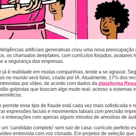
teligências artificiais generativas criou uma nova preocupação
os, os chamados deepfakes, com currículos forjados, avatares hi
te a segurança das empresas.
 já é realidade em muitas companhias, tende a se agravar. Seg
os no mundo será falso, criado por IA. Atualmente, 17% dos re
trevistas por vídeo, de acordo com dados da
plataforma Res
estão golpistas que buscam algo muito real: acesso a sistemas i
bernéticos.
e permite esse tipo de fraude está cada vez mais sofisticada e 
ar expressões faciais e movimentos labiais com precisão impre
s e entonações com apenas alguns minutos de amostras de áud
um ‘candidato completo’ sem sair de casa: currículo perfeito escr
 vídeo-entrevista com voz clonada. Em projetos de seleção qu