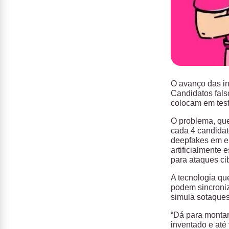
O avanço das in
Candidatos fals
colocam em tes
O problema, que
cada 4 candidat
deepfakes em en
artificialmente 
para ataques ci
A tecnologia qu
podem sincroniz
simula sotaque
“Dá para montar 
inventado e até