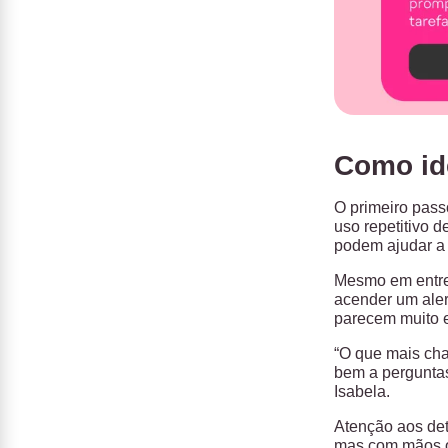
Como ide
O primeiro pass
uso repetitivo 
podem ajudar a 
Mesmo em entrev
acender um aler
parecem muito 
“O que mais cha
bem a perguntas
Isabela.
Atenção aos det
mas com mãos o