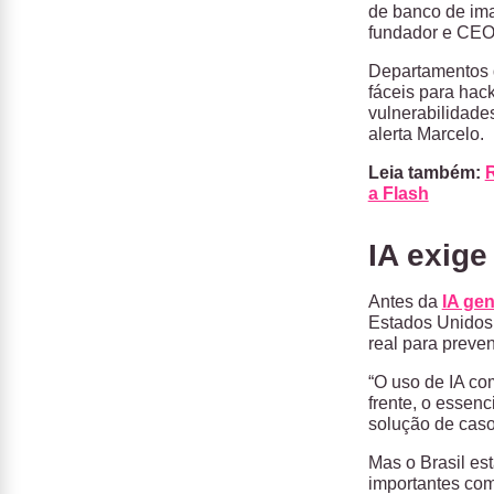
de banco de ima
fundador e CEO 
Departamentos 
fáceis para hack
vulnerabilidade
alerta Marcelo.
Leia também:
R
a Flash
IA exige
Antes da
IA gen
Estados Unidos
real para preve
“O uso de IA co
frente, o essen
solução de caso
Mas o Brasil es
importantes co