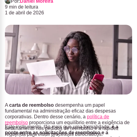
Por:
Daniel Moreira
9 min de leitura
1 de abril de 2026
A
carta de reembolso
desempenha um papel
fundamental na administração eficaz das despesas
corporativas. Dentro desse cenário, a
política de
reembolso
proporciona um equilíbrio entre a exigência de
Este instrumento, tão mais que uma formalidade,
é a
detalhamento nos pedidos de reembolso e a rapidez
ponte entre as solicitações de reembolso e a
requerida para eludir processos burocráticos.