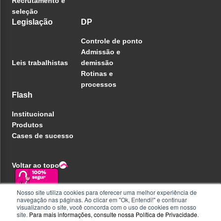
Recrutamento e
seleção
Legislação
DP
Controle de ponto
Admissão e
Leis trabalhistas
demissão
Rotinas e
processos
Flash
Institucional
Produtos
Cases de sucesso
Voltar ao topo
Nosso site utiliza cookies para oferecer uma melhor experiência de
navegação nas páginas. Ao clicar em "Ok, Entendi!" e continuar
Política de privacidade
visualizando o site, você concorda com o uso de cookies em nosso
Central de ajuda
site.
Para mais informações, consulte nossa
Política de Privacidade
.
Liberdade e Privacidade