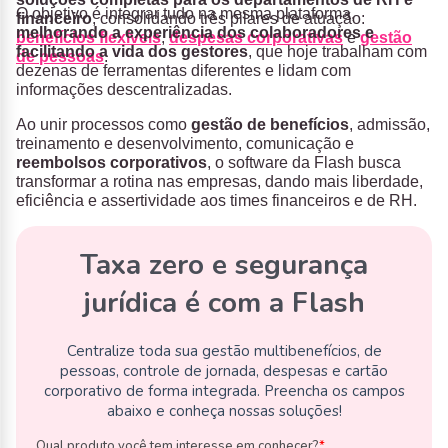
O objetivo é integrar tudo na mesma plataforma,
financeiro
, consolidando três pilares de atuação:
melhorando a experiência dos colaboradores e
benefícios flexíveis
,
despesas corporativas
e
gestão
facilitando a vida dos gestores
, que hoje trabalham com
de pessoas
.
dezenas de ferramentas diferentes e lidam com
informações descentralizadas.
Ao unir processos como
gestão de benefícios
, admissão,
treinamento e desenvolvimento, comunicação e
reembolsos corporativos
, o software da Flash busca
transformar a rotina nas empresas, dando mais liberdade,
eficiência e assertividade aos times financeiros e de RH.