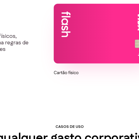
ísicos,
na regras de
ões
CASOS DE USO
qualquer gasto corporati