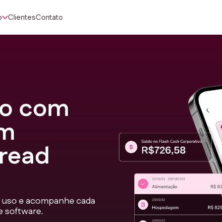
o
Clientes
Contato
vo com
em
pread
 de uso e acompanhe cada
e software.