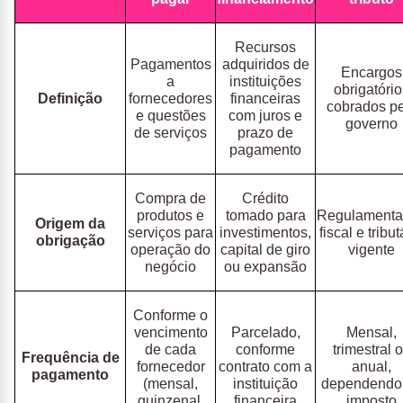
Recursos
Pagamentos
adquiridos de
Encargos
a
instituições
obrigatório
Definição
fornecedores
financeiras
cobrados pe
e questões
com juros e
governo
de serviços
prazo de
pagamento
Compra de
Crédito
produtos e
tomado para
Regulamenta
Origem da
serviços para
investimentos,
fiscal e tribut
obrigação
operação do
capital de giro
vigente
negócio
ou expansão
Conforme o
vencimento
Parcelado,
Mensal,
de cada
conforme
trimestral 
Frequência de
fornecedor
contrato com a
anual,
pagamento
(mensal,
instituição
dependendo
quinzenal,
financeira
imposto