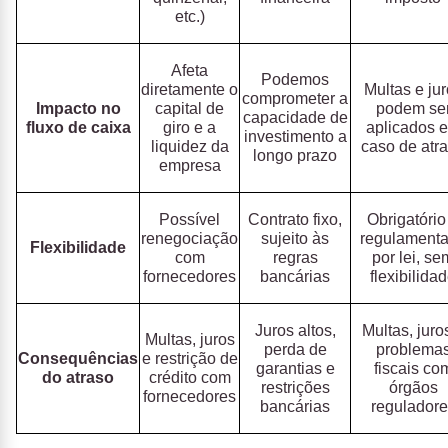
etc.)
Afeta
Podemos
diretamente o
Multas e ju
comprometer a
Impacto no
capital de
podem se
capacidade de
fluxo de caixa
giro e a
aplicados 
investimento a
liquidez da
caso de atr
longo prazo
empresa
Possível
Contrato fixo,
Obrigatório
renegociação
sujeito às
regulament
Flexibilidade
com
regras
por lei, se
fornecedores
bancárias
flexibilida
Juros altos,
Multas, juro
Multas, juros
perda de
problema
Consequências
e restrição de
garantias e
fiscais co
do atraso
crédito com
restrições
órgãos
fornecedores
bancárias
reguladore