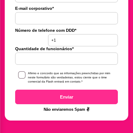
E-mail corporativo
*
Número de telefone com DDD
*
Quantidade de funcionários
*
Afirmo e concordo que as informações preenchidas por mim
neste formulário são verdadeiras, estou ciente que o time
comercial da Flash entrará em contato.
*
Enviar
Não enviaremos Spam ✌️