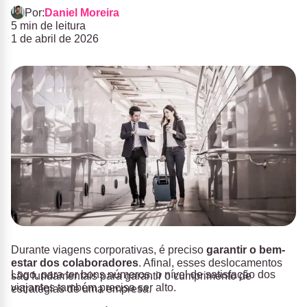
Por:
Daniel Moreira
5 min de leitura
1 de abril de 2026
Durante
viagens corporativas
, é
preciso
garantir o bem-
estar dos colaboradores
. Afinal, esses deslocamentos
Logo, para ter bons números, o nível de satisfação dos
são fundamentais para garantir o cumprimento de
viajantes também precisa ser alto.
estratégias de uma empresa.