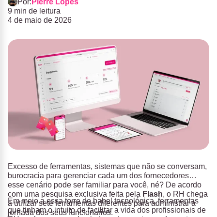
Por:
Pierre Lopes
9 min de leitura
4 de maio de 2026
Excesso de ferramentas, sistemas que não se conversam,
burocracia para gerenciar cada um dos fornecedores…
esse cenário pode ser familiar para você, né? De acordo
com uma pesquisa exclusiva feita pela
Flash
, o RH chega
Em meio a essa torre de babel tecnológica, ferramentas
a utilizar sete ferramentas diferentes para administrar a
que tinham o intuito de facilitar a vida dos profissionais de
jornada dos seus funcionários.