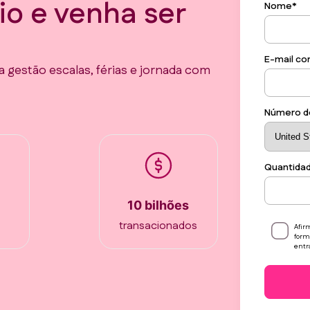
io e venha ser
Nome
*
E-mail co
a gestão escalas, férias e jornada com
Número d
Quantidad
o
10 bilhões
transacionados
Afir
form
entr