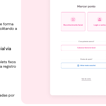
de forma
ilitando a
al via
lets fixos
a registro
zadas por