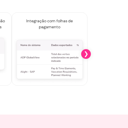
são
Integração com folhas de
Envio de holerites
s
pagamento
espelho 