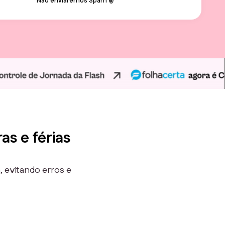
Não enviaremos Spam ✌️
as e férias
 evitando erros e