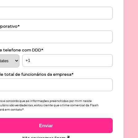
rporativo
*
e telefone com DDD
*
e total de funcionários da empresa
*
mo e concordo que as informações preenchidas por mim neste
ulário são verdadeiras, estou ciente que o time comercial da Flash
ará em contato.
*
Enviar