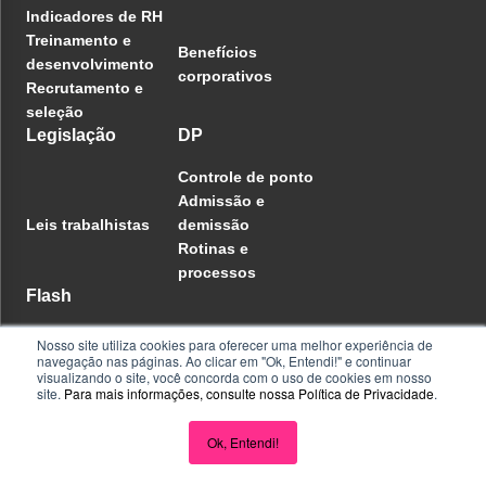
Indicadores de RH
Treinamento e
Benefícios
desenvolvimento
corporativos
Recrutamento e
seleção
Legislação
DP
Controle de ponto
Admissão e
Leis trabalhistas
demissão
Rotinas e
processos
Flash
Institucional
Nosso site utiliza cookies para oferecer uma melhor experiência de
navegação nas páginas. Ao clicar em "Ok, Entendi!" e continuar
Produtos
visualizando o site, você concorda com o uso de cookies em nosso
Cases de sucesso
site.
Para mais informações, consulte nossa
Política de Privacidade
.
Ok, Entendi!
Voltar ao topo