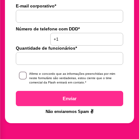
E-mail corporativo
*
Número de telefone com DDD
*
Quantidade de funcionários
*
Afirmo e concordo que as informações preenchidas por mim
neste formulário são verdadeiras, estou ciente que o time
comercial da Flash entrará em contato.
*
Enviar
Não enviaremos Spam ✌️