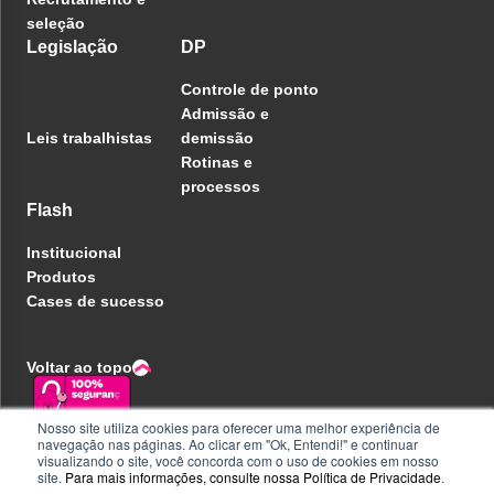
seleção
Legislação
DP
Controle de ponto
Admissão e
Leis trabalhistas
demissão
Rotinas e
processos
Flash
Institucional
Produtos
Cases de sucesso
Voltar ao topo
Nosso site utiliza cookies para oferecer uma melhor experiência de
navegação nas páginas. Ao clicar em "Ok, Entendi!" e continuar
Política de privacidade
visualizando o site, você concorda com o uso de cookies em nosso
Central de ajuda
site.
Para mais informações, consulte nossa
Política de Privacidade
.
Liberdade e Privacidade