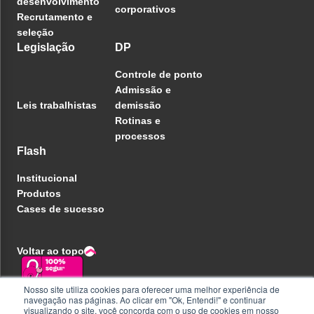
desenvolvimento
corporativos
Recrutamento e
seleção
Legislação
DP
Controle de ponto
Admissão e
Leis trabalhistas
demissão
Rotinas e
processos
Flash
Institucional
Produtos
Cases de sucesso
Voltar ao topo
Nosso site utiliza cookies para oferecer uma melhor experiência de
navegação nas páginas. Ao clicar em "Ok, Entendi!" e continuar
Política de privacidade
visualizando o site, você concorda com o uso de cookies em nosso