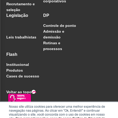
corporativos
Recrutamento e
seleção
Legislação
DP
Controle de ponto
Admissão e
Leis trabalhistas
demissão
Rotinas e
processos
Flash
Institucional
Produtos
Cases de sucesso
Voltar ao topo
Nosso site utiliza cookies para oferecer uma melhor experiência de
navegação nas páginas. Ao clicar em "Ok, Entendi!" e continuar
Política de privacidade
visualizando o site, você concorda com o uso de cookies em nosso
Central de ajuda