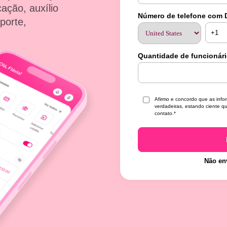
ação, auxílio
Número de telefone com
sporte,
Quantidade de funcionár
Afirmo e concordo que as info
verdadeiras, estando ciente q
contato.
*
Não en