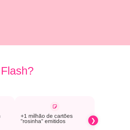
Flash?
m
+1 milhão de cartões
+10 bilhõe
"rosinha" emitidos
(R$)