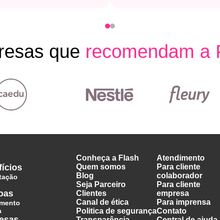
esas que
recomendam
a 
Conheça a Flash
Atendimento
ícios
Quem somos
Para cliente
Blog
colaborador
tação
Seja Parceiro
Para cliente
oas
Clientes
empresa
Canal de ética
Para imprensa
amento
a
Politica de segurança
Contato
esas
Transparência
Central de ajuda