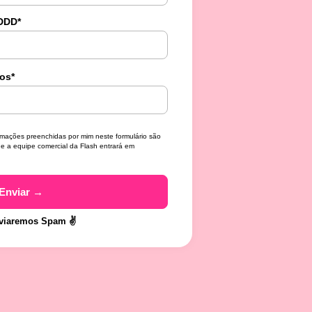
 DDD
*
ios
*
rmações preenchidas por mim neste formulário são
ue a equipe comercial da Flash entrará em
viaremos Spam ✌️