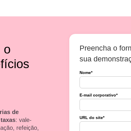
 o
Preencha o for
sua demonstraç
fícios
Nome
*
E-mail corporativo
*
rias de
URL do site
*
 taxas
:
vale-
ação, refeição,