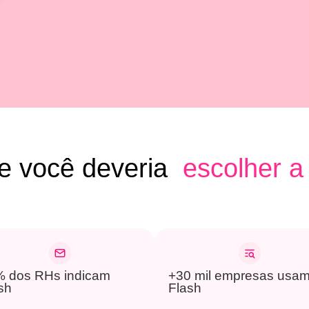
e você deveria
escolher
a 
 dos RHs indicam
+30 mil empresas usa
sh
Flash