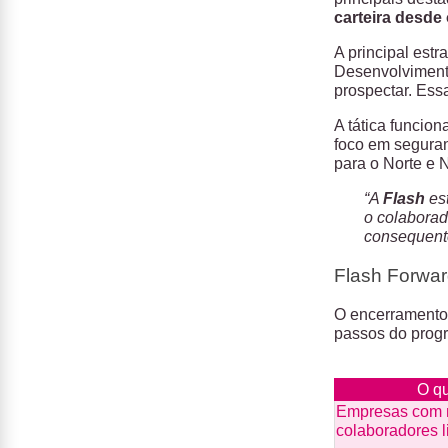
carteira desde 
A principal estr
Desenvolvimen
prospectar. Es
A tática funcio
foco em seguranç
para o Norte e 
“A
Flash
es
o colaborad
consequent
Flash Forward
O encerramento 
passos do progr
O q
Empresas com 
colaboradores l