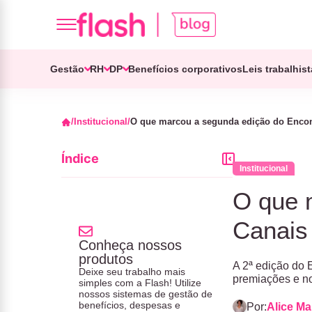
Gestão
RH
DP
Benefícios corporativos
Leis trabalhis
Institucional
O que marcou a segunda edição do Encon
Índice
Institucional
O que 
Canais
Conheça nossos
produtos
A 2ª edição do 
Deixe seu trabalho mais
premiações e n
simples com a Flash! Utilize
nossos sistemas de gestão de
benefícios, despesas e
Por:
Alice M