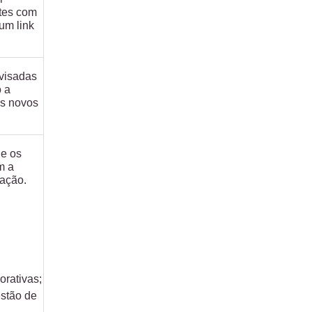
tes com
um link
evisadas
o a
os novos
 e os
m a
iação.
rativas;
stão de