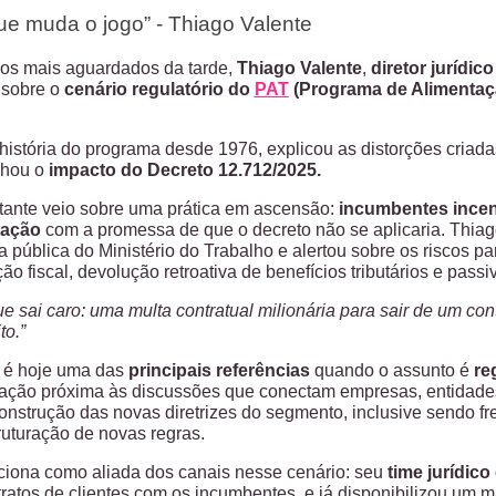
ue muda o jogo” - Thiago Valente
os mais aguardados da tarde,
Thiago Valente
,
diretor jurídic
 sobre o
cenário regulatório do
P
AT
(Programa de Alimentaç
 história do programa desde 1976, explicou as distorções criada
lhou o
impacto do Decreto 12.712/2025.
tante veio sobre uma prática em ascensão:
incumbentes incen
tação
com a promessa de que o decreto não se aplicaria. Thia
a pública do Ministério do Trabalho e alertou sobre os riscos 
ão fiscal, devolução retroativa de benefícios tributários e passi
e sai caro: uma multa contratual milionária para sair de um cont
to.”
é hoje uma das
principais referências
quando o assunto é
re
ação próxima às discussões que conectam empresas, entidades 
construção das novas diretrizes do segmento, inclusive sendo 
ruturação de novas regras.
ciona como aliada dos canais nesse cenário: seu
time jurídico
tratos de clientes com os incumbentes, e já disponibilizou um m