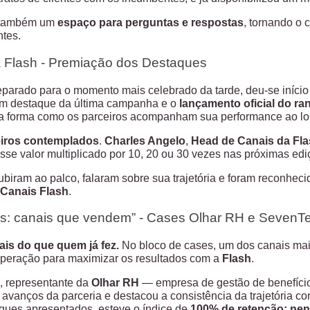
u também um
espaço para perguntas e respostas
, tornando o 
ntes.
 Flash - Premiação dos Destaques
parado para o momento mais celebrado da tarde, deu-se iníci
m destaque da última campanha e o
lançamento oficial do ran
a forma como os parceiros acompanham sua performance ao lo
eiros contemplados
.
Charles Angelo
,
Head de Canais da Fl
esse valor multiplicado por 10, 20 ou 30 vezes nas próximas edi
biram ao palco, falaram sobre sua trajetória e foram reconheci
Canais Flash
.
as: canais que vendem” - Cases Olhar RH e SevenT
is do que quem já fez.
No bloco de cases, um dos canais ma
operação para maximizar os resultados com a
Flash
.
, representante da
Olhar RH
— empresa de gestão de benefício
 avanços da parceria e destacou a consistência da trajetória co
aques apresentados, esteve o índice de
100% de retenção: nen