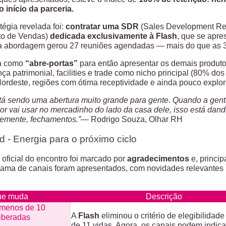
o início da parceria.
atégia revelada foi
:
contratar uma SDR
(Sales Development Rep
to de Vendas)
dedicada exclusivamente à Flash
,
que se apre
sa abordagem gerou 27 reuniões agendadas — mais do que as 
na como
“abre-portas”
para então apresentar os demais produt
a patrimonial, facilities e trade como nicho principal (80% dos
Nordeste, regiões com ótima receptividade e ainda pouco explor
tá sendo uma abertura muito grande para gente. Quando a gente
or vai usar no mercadinho do lado da casa dele, isso está dan
emente, fechamentos.”
— Rodrigo Souza, Olhar RH
 - Energia para o próximo ciclo
oficial do encontro foi marcado por
agradecimentos
e, princi
ama de canais foram apresentados, com novidades relevantes p
ue muda
Descrição
menos de 10
A
Flash
eliminou o critério de elegibilidad
iberadas
de 11 vidas. Agora, os canais podem indica