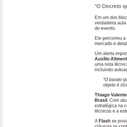
“O Decreto q
Em um dos bloc
verdadeira aula
do evento.
Ele percorreu a
mercado e deta
Um alerta impor
Auxílio Alimen
uma nota técnic
incluindo autuaç
“O barato qu
objeto é ilíci
Thiago Valente
Brasil
. Com atu
estratégica na 
técnicos e a est
A
Flash
se posi
cláusula os con