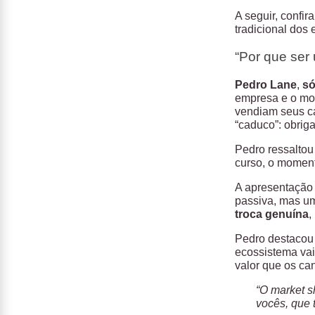
A seguir, confira
tradicional dos 
“Por que ser
Pedro Lane
,
só
empresa e o mom
vendiam seus ca
“caduco”: obriga
Pedro ressaltou
curso, o moment
A apresentação 
passiva, mas 
troca genuína
,
Pedro destacou
ecossistema vai
valor que os ca
“O market s
vocês, que 