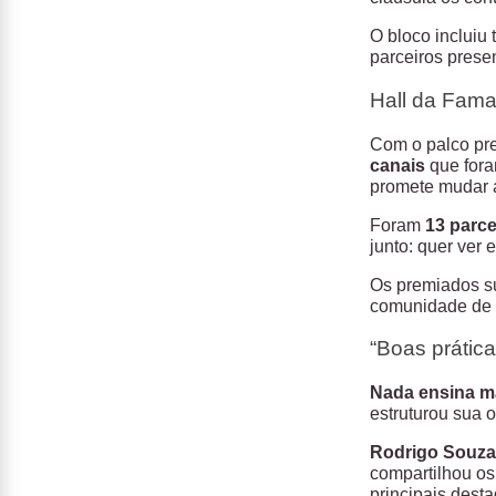
O bloco inclui
parceiros prese
Hall da Fama
Com o palco pre
canais
que fora
promete mudar 
Foram
13 parc
junto: quer ver 
Os premiados su
comunidade de
“Boas prátic
Nada ensina ma
estruturou sua 
Rodrigo Souza
compartilhou os
principais dest