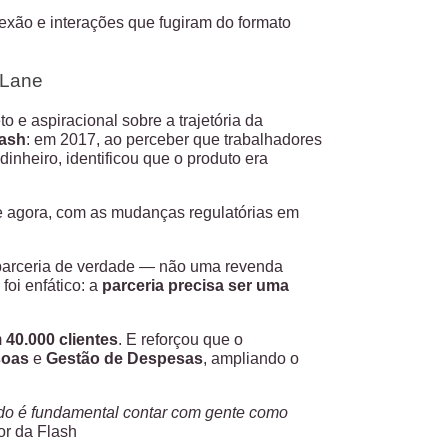
exão e interações que fugiram do formato
 Lane
o e aspiracional sobre a trajetória da
lash
: em 2017, ao perceber que trabalhadores
nheiro, identificou que o produto era
ue agora, com as mudanças regulatórias em
 parceria de verdade — não uma revenda
foi enfático: a
parceria precisa ser uma
m
40.000 clientes
. E reforçou que o
soas
e
Gestão de Despesas
,
ampliando o
ndo é fundamental contar com gente como
r da Flash