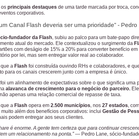
 os
principais destaques
de uma tarde marcada por troca, con
eventos corporativos.
 um Canal Flash deveria ser uma prioridade” - Pedro
cio-fundador da Flash
, subiu ao palco para um bate-papo diret
ento atual do mercado. Ele contextualizou o surgimento da
F
rtões com deságio de 15% a 20% para converter benefício em di
tório por lei, mas sem entregar valor real ao colaborador.
 que a
Flash
foi construída ouvindo RHs e colaboradores, e q
o para os canais crescerem junto com a empresa é único.
foi um alinhamento de expectativas sobre o que significa uma
uma
alavanca de crescimento para o negócio do parceiro
.
Ele 
 não apenas uma relação comercial de repasse de taxa.
 que a
Flash
opera em
2.500 municípios
, nos
27 estados
, co
 muito além dos benefícios corporativos: inclui
Gestão de Pes
nais podem entregar aos seus clientes.
hare é enorme. A gente tem certeza que para continuar cresce
tem um relacionamento na ponta.”
— Pedro Lane, sócio-fundado