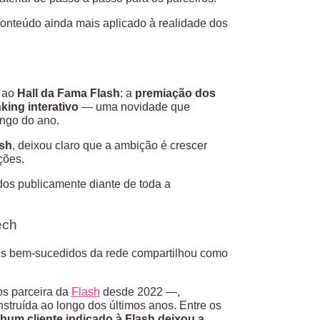
conteúdo ainda mais aplicado à realidade dos
o ao
Hall da Fama Flash
: a
premiação dos
king interativo
— uma novidade que
ngo do ano.
ash
, deixou claro que a ambição é crescer
ções.
dos publicamente diante de toda a
ech
is bem-sucedidos da rede compartilhou como
s parceira da
Flash
desde 2022 —,
nstruída ao longo dos últimos anos. Entre os
hum cliente indicado à Flash deixou a