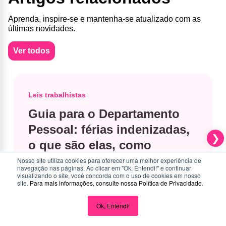
Aprenda, inspire-se e mantenha-se atualizado com as
últimas novidades.
Ver todos
Leis trabalhistas
Guia para o Departamento
Pessoal: férias indenizadas,
o que são elas, como
calcular e pagar certo
Nosso site utiliza cookies para oferecer uma melhor experiência de
navegação nas páginas. Ao clicar em "Ok, Entendi!" e continuar
visualizando o site, você concorda com o uso de cookies em nosso
site.
Para mais informações, consulte nossa
Política de Privacidade
.
Continue lendo
Ok, Entendi!