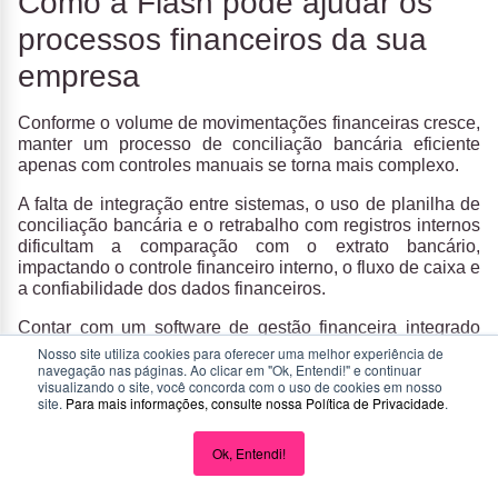
Como a Flash pode ajudar os
processos financeiros da sua
empresa
Conforme o volume de movimentações financeiras cresce,
manter um processo de conciliação bancária eficiente
apenas com controles manuais se torna mais complexo.
A falta de integração entre sistemas, o uso de planilha de
conciliação bancária e o retrabalho com registros internos
dificultam a comparação com o extrato bancário,
impactando o controle financeiro interno, o fluxo de caixa e
a confiabilidade dos dados financeiros.
Contar com um
software de gestão financeira integrado
deixa de ser uma evolução e passa a ser uma
Nosso site utiliza cookies para oferecer uma melhor experiência de
navegação nas páginas. Ao clicar em "Ok, Entendi!" e continuar
necessidade para garantir precisão, escalabilidade e
visualizando o site, você concorda com o uso de cookies em nosso
eficiência na gestão financeira.
site.
Para mais informações, consulte nossa
Política de Privacidade
.
A
Flash
resolve esse problema ao
estruturar e automatizar
as principais etapas da rotina financeira
, conectando
Ok, Entendi!
transações, registros e sistemas em um único fluxo de
dados, permitindo: