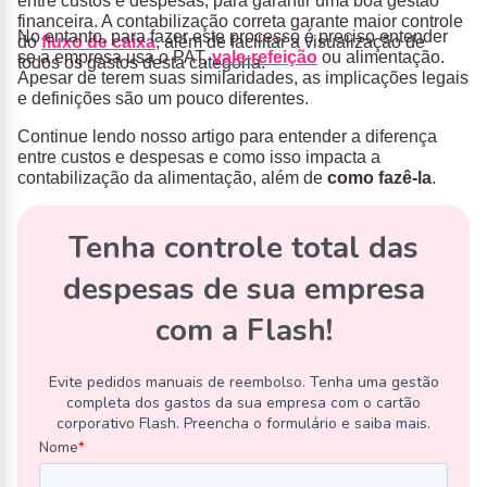
entre custos e despesas, para garantir uma boa gestão
financeira. A contabilização correta garante maior controle
No entanto, para fazer este processo é preciso entender
do
fluxo de caixa
, além de facilitar a visualização de
se a empresa usa o PAT,
vale-refeição
ou alimentação.
todos os gastos desta categoria.
Apesar de terem suas similaridades, as implicações legais
e definições são um pouco diferentes.
Continue lendo nosso artigo para entender a diferença
entre custos e despesas e como isso impacta a
contabilização da alimentação, além de
como fazê-la
.