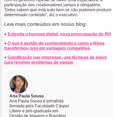
participação dos colaboradores jamais é obrigatória.
Todos sabem que está tudo bem se não puderem produzir
determinado conteúdo”, diz o executivo.
Leia mais conteúdos em nosso blog:
+
Entenda o burnout digital, nova preocupação do RH
+
O que é gestão do conhecimento e como a Nivea
transformou isso em vantagem competitiva
+
Gamificação nas empresas: use técnicas de jogos
para resolver problemas de equipe
Ana Paula Sousa
Ana Paula Sousa é jornalista
formada pela Faculdade Cásper
Líbero e pós-graduada em
Gestão de Imagem e Branding