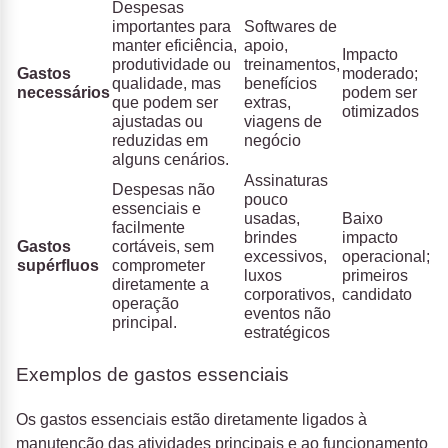
Despesas
importantes para
Softwares de
manter eficiência,
apoio,
Impacto
produtividade ou
treinamentos,
Gastos
moderado;
qualidade, mas
benefícios
necessários
podem ser
que podem ser
extras,
otimizados
ajustadas ou
viagens de
reduzidas em
negócio
alguns cenários.
Assinaturas
Despesas não
pouco
essenciais e
usadas,
Baixo
facilmente
brindes
impacto
Gastos
cortáveis, sem
excessivos,
operacional;
supérfluos
comprometer
luxos
primeiros
diretamente a
corporativos,
candidato
operação
eventos não
principal.
estratégicos
Exemplos de gastos essenciais
Os gastos essenciais estão diretamente ligados à
manutenção das atividades principais e ao funcionamento