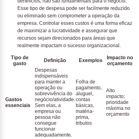
benefícios, não são fundamentais para o negócio.
Esse tipo de despesa pode ser facilmente reduzido
ou eliminado sem comprometer a operação da
empresa. Controlar esses custos é uma forma eficaz
de maximizar a lucratividade e assegurar que
recursos sejam direcionados para áreas que
realmente impactam o sucesso organizacional.
Tipo de
Impacto no
Definição
Exemplos
gasto
orçamento
Despesas
indispensáveis
para manter a
Folha de
operação ou
pagamento,
Alto
sobrevivência do
aluguel,
impacto;
Gastos
negócio/atividade.
contas
prioridade
essenciais
Sem elas, a
básicas,
máxima no
empresa ou
matéria-
orçamento
pessoa não
prima,
consegue
tributos
funcionar
adequadamente.