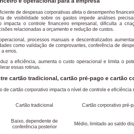
anceiro e operacional para a empresa
iciente de despesas corporativas afeta o desempenho financei
falta de visibilidade sobre os gastos impede análises preci
so impacta o controle financeiro empresarial, dificulta a cri
sões relacionadas a orçamento e redução de custos.
operacional,
processos manuais e descentralizados aumenta
vidades como validação de comprovantes, conferência de desp
 a erros.
duz a eficiência, aumenta o custo operacional e limita o pot
elerar essas rotinas.
tre cartão tradicional, cartão pré-pago e cartão c
o de cartão corporativo impacta o nível de controle e eficiência
Cartão tradicional
Cartão corporativo pré-
Baixo, dependente de
Médio, limitado ao saldo di
conferência posterior