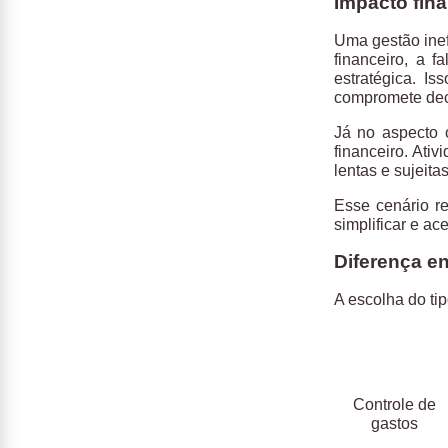
Impacto fin
Uma gestão inef
financeiro, a 
estratégica
. Is
compromete deci
Já no aspecto 
financeiro
. Ati
lentas e sujeitas
Esse cenário re
simplificar e ac
Diferença en
A escolha do tip
Controle de
gastos