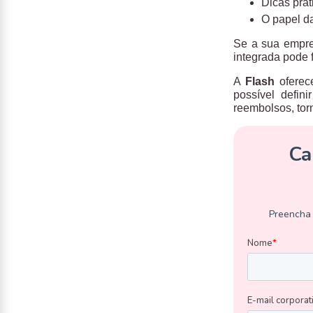
Dicas prát
O papel d
Se a sua empre
integrada pode f
A
Flash
ofere
possível defin
reembolsos, torn