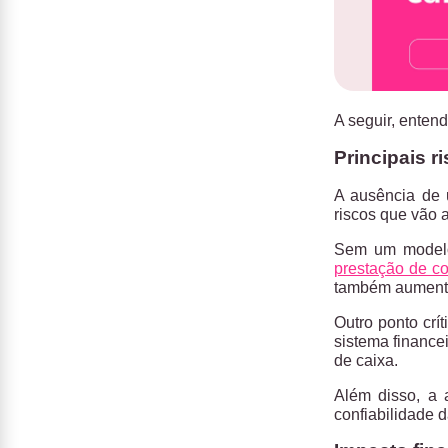
A seguir, entend
Principais r
A ausência de 
riscos que vão a
Sem um modelo 
prestação de c
também aumenta
Outro ponto crít
sistema finance
de caixa.
Além disso, a
a
confiabilidade d