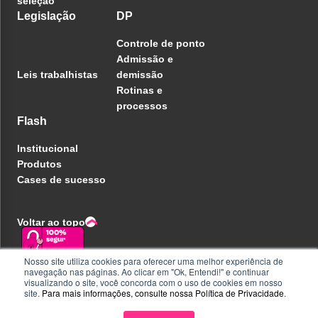
seleção
Legislação
DP
Controle de ponto
Admissão e
Leis trabalhistas
demissão
Rotinas e
processos
Flash
Institucional
Produtos
Cases de sucesso
Voltar ao topo
Nosso site utiliza cookies para oferecer uma melhor experiência de
navegação nas páginas. Ao clicar em "Ok, Entendi!" e continuar
Política de privacidade
visualizando o site, você concorda com o uso de cookies em nosso
Central de ajuda
site.
Para mais informações, consulte nossa
Política de Privacidade
.
Liberdade e Privacidade
Seja parceiro