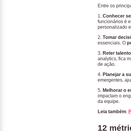
Entre os princi
1.
Conhecer se
funcionários é e
personalizado e
2.
Tomar decis
essenciais. O
p
3.
Reter talent
analytics, fica 
de ação.
4.
Planejar a s
emergentes, aju
5.
Melhorar o e
impactam o enga
da equipe.
Leia também
:
P
12 métri