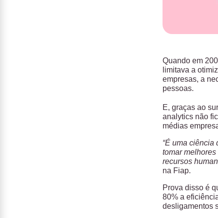
Quando em 20
limitava a otim
empresas, a ne
pessoas.
E, graças ao su
analytics não f
médias empresa
“É uma ciência 
tomar melhores 
recursos human
na Fiap.
Prova disso é q
80% a eficiênci
desligamentos s