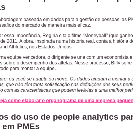
as
abordagem baseada em dados para a gestão de pessoas, as P
desafios do mercado de maneira mais eficaz.
ar essa importância, Regina cita o filme “Moneyball” (que gan
 de 2011. A obra, inspirada numa história real, conta a história 
and Athletics, nos Estados Unidos.
 uma equipe vencedora, o dirigente se une com um economista e d
s sobre o desempenho dos atletas. Nesse processo, Billy sofre 
todo para montar a equipe.
claro: ou você se adapta ou morre. Os dados ajudam a montar a 
, que não têm tanta sofisticação nas definições dos seus per
o com as características que podem levá-las a uma melhor per
eja como elaborar o organograma de uma empresa peque
os do uso de people analytics pa
s em PMEs