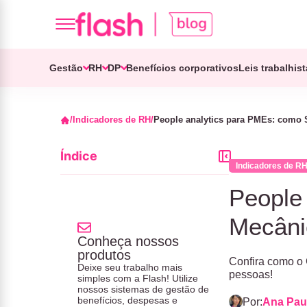
Gestão
RH
DP
Benefícios corporativos
Leis trabalhis
Indicadores de RH
People analytics para PMEs: como 
Índice
Indicadores de R
People
Mecâni
Conheça nossos
produtos
Confira como o 
Deixe seu trabalho mais
pessoas!
simples com a Flash! Utilize
nossos sistemas de gestão de
benefícios, despesas e
Por:
Ana Pau