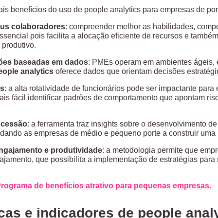
pais benefícios do uso de people analytics para empresas de p
us colaboradores
: compreender melhor as habilidades, compe
ssencial pois facilita a alocação eficiente de recursos e també
 produtivo.
ões baseadas em dados
: PMEs operam em ambientes ágeis, 
eople analytics
oferece dados que orientam decisões estratég
os
: a alta rotatividade de funcionários pode ser impactante pa
mais fácil identificar padrões de comportamento que apontam ris
ucessão
: a ferramenta traz insights sobre o desenvolvimento de 
dando as empresas de médio e pequeno porte a construir uma re
ngajamento e produtividade
: a metodologia permite que empr
jamento, que possibilita a implementação de estratégias para m
rograma de benefícios atrativo para pequenas empresas
.
cas e indicadores de people anal