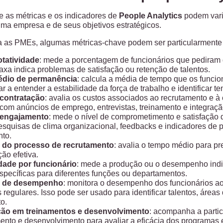
e as métricas e os indicadores de
People Analytics
podem vari
uma empresa e de seus objetivos estratégicos.
a as PMEs, algumas métricas-chave podem ser particularmente 
otatividade
: mede a porcentagem de funcionários que pediram
axa indica problemas de satisfação ou retenção de talentos.
dio de permanência
: calcula a média de tempo que os funci
r a entender a estabilidade da força de trabalho e identificar 
contratação
: avalia os custos associados ao recrutamento e à 
om anúncios de emprego, entrevistas, treinamento e integraçã
 engajamento
: mede o nível de comprometimento e satisfação d
esquisas de clima organizacional, feedbacks e indicadores de 
to.
a do processo de recrutamento
: avalia o tempo médio para p
ção efetiva.
dade por funcionário
: mede a produção ou o desempenho indivi
specíficas para diferentes funções ou departamentos.
o de desempenho
: monitora o desempenho dos funcionários a
 regulares. Isso pode ser usado para identificar talentos, áre
o.
ção em treinamentos e desenvolvimento
: acompanha a parti
ento e desenvolvimento para avaliar a eficácia dos programas e