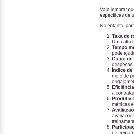
Vale lembrar qu
específicas de 
No entanto, par
Taxa de r
Uma alta t
Tempo mé
pode ajuda
Custo de 
despesas c
Índice de
meio de p
engajamen
Eficiênci
a contrata
Produtivi
métricas e
Avaliaçã
avaliações
treinament
Participa
de treinam