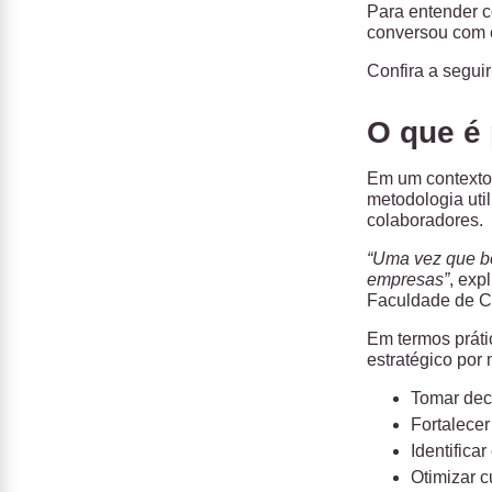
Para entender 
conversou com e
Confira a seguir
O que é 
Em um contexto 
metodologia uti
colaboradores.
“Uma vez que bo
empresas”
, exp
Faculdade de Co
Em termos práti
estratégico por
Tomar dec
Fortalecer
Identifica
Otimizar c