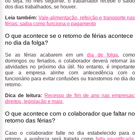
ou seja, no mês seguinte, o trabalhador recebe o saldo
dos dias trabalhados, se houver.
Leia também:
Vale-alimentação, refeição e transporte nas
férias: saiba como funciona o pagamento
O que acontece se o retorno de férias acontece
no dia da folga?
Se as férias acabarem em um
dia de folga
, como
domingos ou feriados, o colaborador deverá retornar às
atividades no próximo dia útil. No entanto, é importante
que a empresa alinhe com antecedência com o
funcionário para evitar confusões ou transtornos no dia do
retorno.
Dica de leitura:
Recesso de fim de ano nas empresas:
direitos, legislação e mais
O que acontece com o colaborador que faltar no
retorno das férias?
Caso o colaborador falte no dia estabelecido para o
retorno, a ausência será tratada como
falta injustificada
.