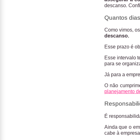
descanso. Confi
Quantos dias 
Como vimos, os
descanso.
Esse prazo é obr
Esse intervalo t
para se organiz
Já para a empres
O não cumprime
planejamento de
Responsabil
É responsabili
Ainda que o emp
cabe à empresa,