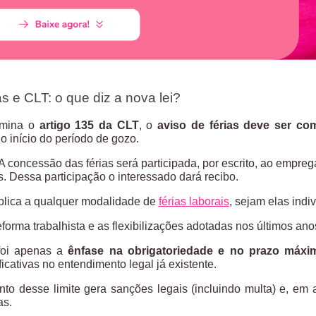
as e CLT: o que diz a nova lei?
rmina o
artigo 135 da CLT
, o
aviso de férias deve ser c
o início do período de gozo.
A concessão das férias será participada, por escrito, ao empr
ias. Dessa participação o interessado dará recibo.
plica a qualquer modalidade de
férias laborais
, sejam elas indi
orma trabalhista e as flexibilizações adotadas nos últimos anos
oi apenas a
ênfase na obrigatoriedade e no prazo máxi
ficativas no entendimento legal já existente.
o desse limite gera sanções legais (incluindo multa) e, em 
as.