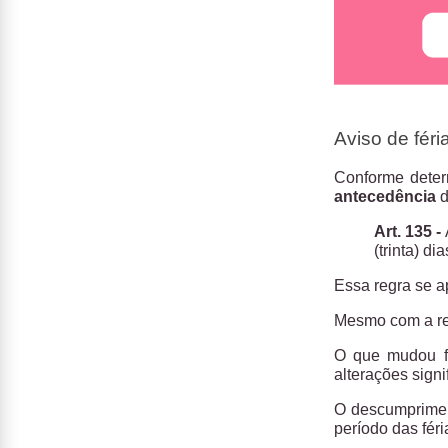
Aviso de féri
Conforme dete
antecedência
d
Art. 135 -
(trinta) d
Essa regra se a
Mesmo com a ref
O que mudou f
alterações signi
O descumpriment
período das féri