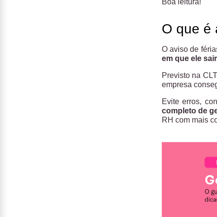
Boa leitura!
O que é 
O aviso de féri
em que ele sair
Previsto na CLT
empresa consegu
Evite erros, co
completo de ge
RH com mais co