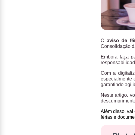
O
aviso de fé
Consolidação da
Embora faça pa
responsabilidad
Com a digitali
especialmente c
garantindo agil
Neste artigo, v
descumprimento
Além disso, vai 
férias e docume