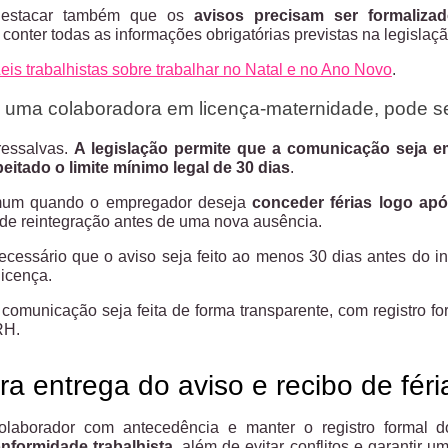
 destacar também que os
avisos precisam ser formalizad
e conter todas as informações obrigatórias previstas na legislaçã
eis trabalhistas sobre trabalhar no Natal e no Ano Novo
.
 uma colaboradora em licença-maternidade, pode se 
ressalvas.
A legislação permite que a comunicação seja emi
itado o limite mínimo legal de 30 dias
.
omum quando o empregador deseja
conceder férias logo ap
 de reintegração antes de uma nova ausência.
ecessário que o aviso seja feito ao menos 30 dias antes do i
licença.
comunicação seja feita de forma transparente, com registro for
RH.
a entrega do aviso e recibo de féri
laborador com antecedência e manter o registro formal d
nformidade trabalhista
, além de evitar conflitos e garantir