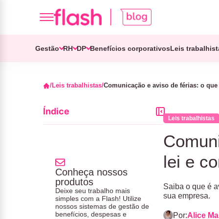
Gestão
RH
DP
Benefícios corporativos
Leis trabalhis
Leis trabalhistas
Comunicação e aviso de férias: o qu
Índice
Leis trabalhistas
Comuni
lei e c
Conheça nossos
produtos
Saiba o que é a
Deixe seu trabalho mais
sua empresa.
simples com a Flash! Utilize
nossos sistemas de gestão de
benefícios, despesas e
Por:
Alice M