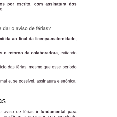
os por escrito
,
com assinatura dos
o.
dar o aviso de férias?
tida ao final da licença-maternidade,
ós o retorno da colaboradora
, evitando
nício das férias, mesmo que esse período
mal e, se possível, assinatura eletrônica,
as
o aviso de férias
é fundamental para
 uma gestão mais organizada do período de