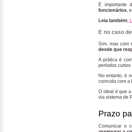
É importante
funcionários
, 
Leia também:
L
E no caso de
Sim, mas com 
desde que respe
A prática é c
períodos curtos
No entanto, é n
coincida com a 
O ideal é que a 
via sistema de 
Prazo par
Comunicar o co
assegurar a co