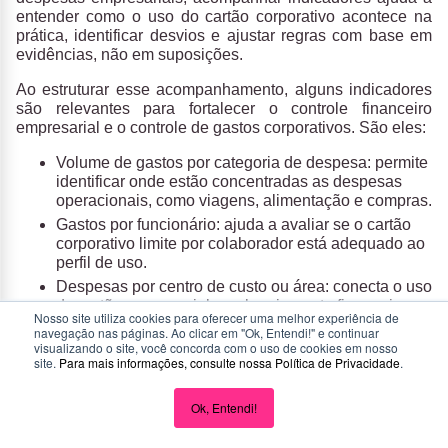
entender como o uso do cartão corporativo acontece na
prática, identificar desvios e ajustar regras com base em
evidências, não em suposições.
Ao estruturar esse acompanhamento, alguns indicadores
são relevantes para fortalecer o controle financeiro
empresarial e o controle de gastos corporativos. São eles:
Volume de gastos por categoria de despesa:
permite
identificar onde estão concentradas as despesas
operacionais, como viagens, alimentação e compras.
Gastos por funcionário:
ajuda a avaliar se o cartão
corporativo limite por colaborador está adequado ao
perfil de uso.
Despesas por centro de custo ou área:
conecta o uso
do cartão empresarial ao planejamento financeiro e
Nosso site utiliza cookies para oferecer uma melhor experiência de
ao orçamento de cada área.
navegação nas páginas. Ao clicar em "Ok, Entendi!" e continuar
visualizando o site, você concorda com o uso de cookies em nosso
Frequência de uso do cartão:
mostra padrões de
site.
Para mais informações, consulte nossa
Política de Privacidade
.
comportamento e possíveis excessos ou
subutilização.
Ok, Entendi!
Percentual de despesas fora da política:
indicador
essencial para medir aderência à política de