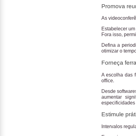
Promova reun
As videoconferê
Estabelecer um 
Fora isso, perm
Defina a perio
otimizar o temp
Forneça ferr
A escolha das f
office.
Desde softwares
aumentar sign
especificidades
Estimule prá
Intervalos regu