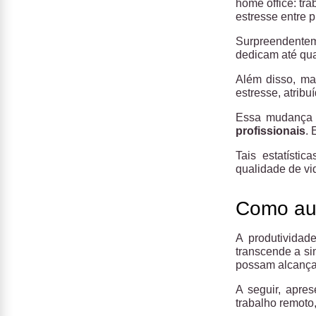
home office: tr
estresse entre p
Surpreendentem
dedicam até quat
Além disso, ma
estresse, atrib
Essa mudança 
profissionais
. 
Tais estatísti
qualidade de vi
Como aum
A produtividad
transcende a si
possam alcança
A seguir, apre
trabalho remoto