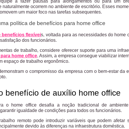
equipe a fazer pausas para alongamentos ou para um bre
e naturalmente ocorrem no ambiente de escritório. Esses mom
romovem um maior foco nas tarefas subsequentes.
ma política de benefícios para home office
e
benefícios flexívei
s
, voltada para as necessidades do home o
 satisfação dos funcionários.
entas de trabalho, considere oferecer suporte para uma infr
 para home office
. Assim, a empresa consegue viabilizar inter
 espaço de trabalho ergonômico.
as demonstram o compromisso da empresa com o bem-estar da e
oto.
 benefício de auxílio home office
ra o home office desafia a noção tradicional de ambiente 
 garantir igualdade de condições para todos os funcionários.
trabalho remoto pode introduzir variáveis que podem afetar
ncipalmente devido às diferenças na infraestrutura doméstica.