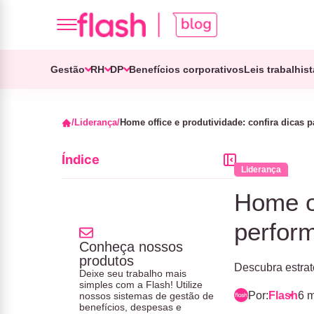
Gestão
RH
DP
Benefícios corporativos
Leis trabalhis
Liderança
Home office e produtividade: confira dicas 
Índice
Liderança
Home of
perfor
Conheça nossos
produtos
Descubra estrat
Deixe seu trabalho mais
simples com a Flash! Utilize
Por:
Flash
6 m
nossos sistemas de gestão de
benefícios, despesas e