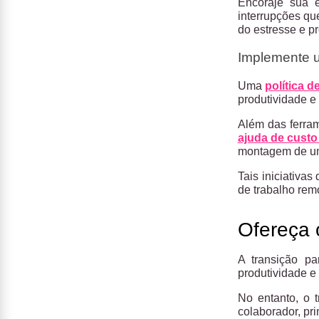
Encoraje sua 
interrupções qu
do estresse e p
Implemente u
Uma
política d
produtividade e
Além das ferram
ajuda de custo
montagem de um
Tais iniciativ
de trabalho rem
Ofereça o
A transição pa
produtividade e
No entanto, o 
colaborador, pri