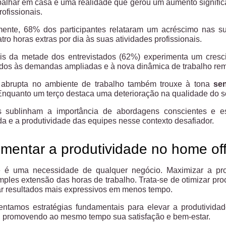
abalhar em casa é uma realidade que gerou um aumento significa
rofissionais.
ente, 68% dos participantes relataram um acréscimo nas su
ro horas extras por dia às suas atividades profissionais.
is da metade dos entrevistados (62%) experimenta um cresc
uídos às demandas ampliadas e à nova dinâmica de trabalho rem
abrupta no ambiente de trabalho também trouxe à tona
se
Enquanto um terço destaca uma deterioração na qualidade do 
cas sublinham a importância de abordagens conscientes e e
da e a produtividade das equipes nesse contexto desafiador.
entar a produtividade no home off
e é uma necessidade de qualquer negócio. Maximizar a pro
mples extensão das horas de trabalho. Trata-se de otimizar pro
r resultados mais expressivos em menos tempo.
sentamos estratégias fundamentais para elevar a produtivida
, promovendo ao mesmo tempo sua satisfação e bem-estar.