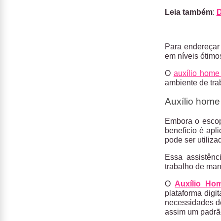
Leia também
:
D
Para endereçar
em níveis ótimo
O
auxílio home 
ambiente de tr
Auxílio home 
Embora o escop
benefício é apl
pode ser utiliz
Essa assistênc
trabalho de man
O
Auxílio Hom
plataforma digi
necessidades de
assim um padrão