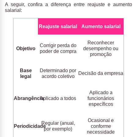
A seguir, confira a diferença entre reajuste e aumento
salarial:
Reajuste salarial
Aumento salarial
Reconhecer
Corrigir perda do
Objetivo
desempenho ou
poder de compra
promoção
Base
Determinado por
Decisão da empresa
legal
acordo coletivo
Aplicado a
Abrangência
Aplicado a todos
funcionários
específicos
Ocasional e
Regular (anual,
Periodicidade
conforme
por exemplo)
necessidade