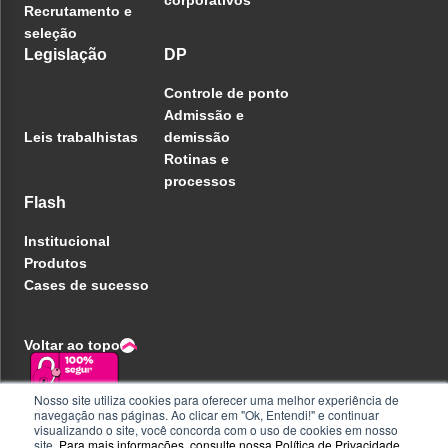
corporativos
Recrutamento e
seleção
Legislação
DP
Controle de ponto
Admissão e
Leis trabalhistas
demissão
Rotinas e
processos
Flash
Institucional
Produtos
Cases de sucesso
Voltar ao topo
Nosso site utiliza cookies para oferecer uma melhor experiência de
navegação nas páginas. Ao clicar em "Ok, Entendi!" e continuar
Política de privacidade
visualizando o site, você concorda com o uso de cookies em nosso
Central de ajuda
site.
Para mais informações, consulte nossa
Política de Privacidade
.