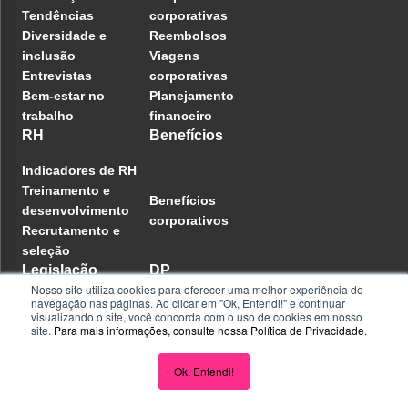
Tendências
corporativas
Diversidade e
Reembolsos
inclusão
Viagens
Entrevistas
corporativas
Bem-estar no
Planejamento
trabalho
financeiro
RH
Benefícios
Indicadores de RH
Treinamento e
Benefícios
desenvolvimento
corporativos
Recrutamento e
seleção
Legislação
DP
Nosso site utiliza cookies para oferecer uma melhor experiência de
navegação nas páginas. Ao clicar em "Ok, Entendi!" e continuar
Controle de ponto
visualizando o site, você concorda com o uso de cookies em nosso
Admissão e
site.
Para mais informações, consulte nossa
Política de Privacidade
.
Leis trabalhistas
demissão
Rotinas e
Ok, Entendi!
processos
Flash