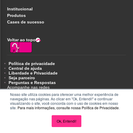
Institucional
Produtos
Cases de sucesso
Voltar ao topo
Política de privacidade
Central de ajuda
Liberdade e Privacidade
Seja parceiro
Perguntas e Respostas
Acompanhe nas redes
Nosso site utiliza cookies para oferecer uma melhor experiência de
navegação nas páginas. Ao clicar em "Ok, Entendi!" e continuar
visualizando o site, você concorda com o uso de cookies em nosso
site.
Para mais informações, consulte nossa
Política de Privacidade
.
CNPJ 32.223.020/0001-18 - Inscrição no PAT FA000025 - R.
Eugenio de Medeiros, 242, Pinheiros, São Paulo/SP - CEP
Ok, Entendi!
05425000