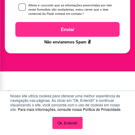
Afirmo e concordo que as informações preenchidas por mim
neste formulário são verdadeiras, estou ciente que o time
comercial da Flash entrará em contato.
*
Enviar
Não enviaremos Spam ✌️
Nosso site utiliza cookies para oferecer uma melhor experiência de
navegação nas páginas. Ao clicar em "Ok, Entendi!" e continuar
Artigos relacionados
visualizando o site, você concorda com o uso de cookies em nosso
site.
Para mais informações, consulte nossa
Política de Privacidade
.
Aprenda, inspire-se e mantenha-se atualizado com as
Ok, Entendi!
últimas novidades.