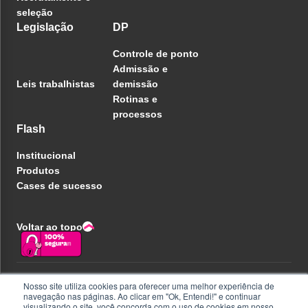
seleção
Legislação
DP
Controle de ponto
Admissão e
Leis trabalhistas
demissão
Rotinas e
processos
Flash
Institucional
Produtos
Cases de sucesso
Voltar ao topo
Política de privacidade
Nosso site utiliza cookies para oferecer uma melhor experiência de
Central de ajuda
navegação nas páginas. Ao clicar em "Ok, Entendi!" e continuar
Liberdade e Privacidade
visualizando o site, você concorda com o uso de cookies em nosso