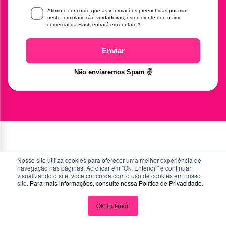
Afirmo e concordo que as informações preenchidas por mim
neste formulário são verdadeiras, estou ciente que o time
comercial da Flash entrará em contato.
*
Enviar
Não enviaremos Spam ✌️
Nosso site utiliza cookies para oferecer uma melhor experiência de
navegação nas páginas. Ao clicar em "Ok, Entendi!" e continuar
visualizando o site, você concorda com o uso de cookies em nosso
Artigos relacionados
site.
Para mais informações, consulte nossa
Política de Privacidade
.
Aprenda, inspire-se e mantenha-se atualizado com as
Ok, Entendi!
últimas novidades.