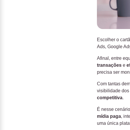
Escolher o cart
Ads, Google Ads
Afinal, entre eq
transações
e
e
precisa ser mon
Com tantas dem
visibilidade do
competitiva
.
É nesse cenári
mídia paga
, in
uma única plata