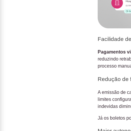
Facilidade de
Pagamentos via
reduzindo retra
processo manua
Redução de f
A emissão de ca
limites configur
indevidas dimin
Já os boletos p
Maior autono