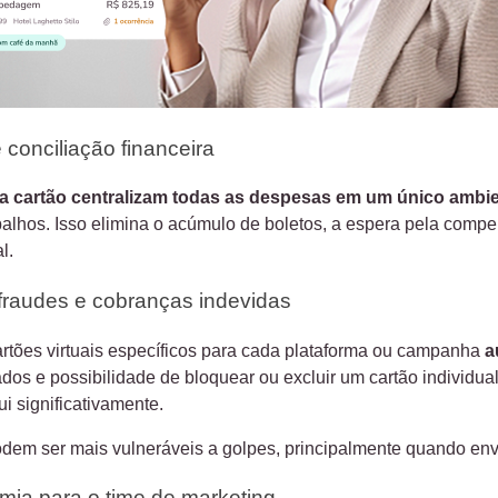
 conciliação financeira
 cartão centralizam todas as despesas em um único ambie
balhos. Isso elimina o acúmulo de boletos, a espera pela comp
l.
raudes e cobranças indevidas
rtões virtuais específicos para cada plataforma ou campanha
a
ados e possibilidade de bloquear ou excluir um cartão individu
ui significativamente.
odem ser mais vulneráveis a golpes, principalmente quando env
mia para o time de marketing