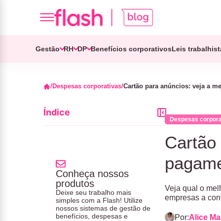
Gestão
RH
DP
Benefícios corporativos
Leis trabalhis
Despesas corporativas
Cartão para anúncios: veja a 
Índice
Despesas corpora
Cartão 
pagame
Conheça nossos
produtos
Veja qual o mel
Deixe seu trabalho mais
empresas a cont
simples com a Flash! Utilize
nossos sistemas de gestão de
benefícios, despesas e
Por:
Alice M