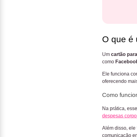
O que é 
Um
cartão par
como
Faceboo
Ele funciona c
oferecendo mais
Como funcion
Na prática, ess
despesas corpor
Além disso, ele
comunicação ent