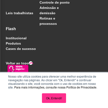
Controle de ponto
Admissão e
Leis trabalhistas
demissão
Rotinas e
processos
Flash
Institucional
Produtos
Cases de sucesso
Voltar ao topo
Nosso site utiliza cookies para oferecer uma melhor experiência de
navegação nas páginas. Ao clicar em "Ok, Entendi!" e continuar
Política de privacidade
visualizando o site, você concorda com o uso de cookies em nosso
Central de ajuda
site.
Para mais informações, consulte nossa
Política de Privacidade
.
Liberdade e Privacidade
Seja parceiro
Perguntas e Respostas
Ok, Entendi!
Acompanhe nas redes