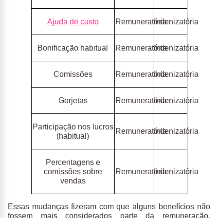
Ajuda de custo
Remuneratória
Indenizatória
Bonificação habitual
Remuneratória
Indenizatória
Comissões
Remuneratória
Indenizatória
Gorjetas
Remuneratória
Indenizatória
Participação nos lucros
Remuneratória
Indenizatória
(habitual)
Percentagens e
comissões sobre
Remuneratória
Indenizatória
vendas
Essas mudanças fizeram com que alguns benefícios não
fossem mais considerados parte da remuneração,