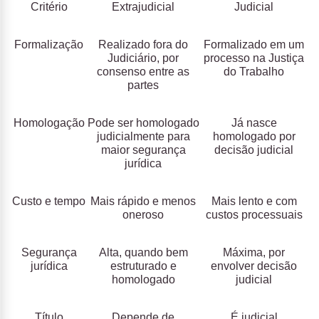
Critério
Extrajudicial
Judicial
Formalização
Realizado fora do
Formalizado em um
Judiciário, por
processo na Justiça
consenso entre as
do Trabalho
partes
Homologação
Pode ser homologado
Já nasce
judicialmente para
homologado por
maior segurança
decisão judicial
jurídica
Custo e tempo
Mais rápido e menos
Mais lento e com
oneroso
custos processuais
Segurança
Alta, quando bem
Máxima, por
jurídica
estruturado e
envolver decisão
homologado
judicial
Título
Depende de
É judicial