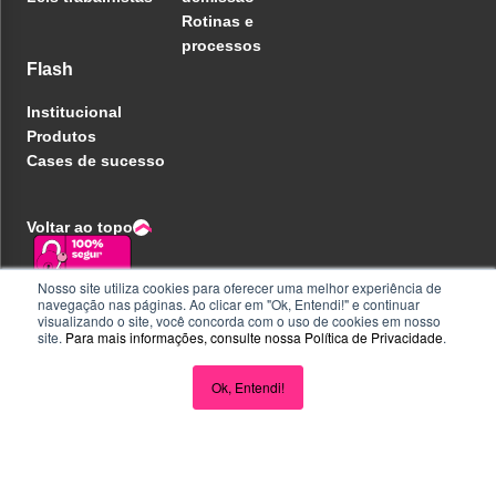
Rotinas e
processos
Flash
Institucional
Produtos
Cases de sucesso
Voltar ao topo
Nosso site utiliza cookies para oferecer uma melhor experiência de
navegação nas páginas. Ao clicar em "Ok, Entendi!" e continuar
Política de privacidade
visualizando o site, você concorda com o uso de cookies em nosso
Central de ajuda
site.
Para mais informações, consulte nossa
Política de Privacidade
.
Liberdade e Privacidade
Seja parceiro
Ok, Entendi!
Perguntas e Respostas
Acompanhe nas redes
CNPJ 32.223.020/0001-18 - Inscrição no PAT FA000025 - R.